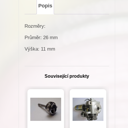
pro
Popis
Minerva
(72410-
Rozměry:
404)
množství
Průměr: 26 mm
Výška: 11 mm
Související produkty