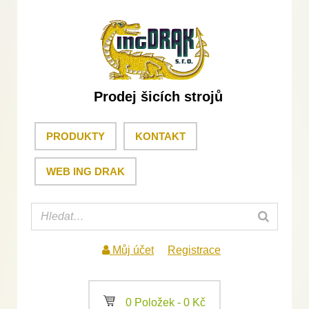
Prodej šicích strojů
PRODUKTY
KONTAKT
WEB ING DRAK
Můj účet
Registrace
a
0 Položek -
0
Kč