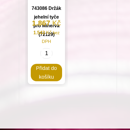
743086 Držák
jehelní tyče
1.867
Kč
pro Minerva
1.543
Kč
bez
(72129)
DPH
743086
Držák
Přidat do
jehelní
košíku
tyče
pro
Minerva
(72129)
množství