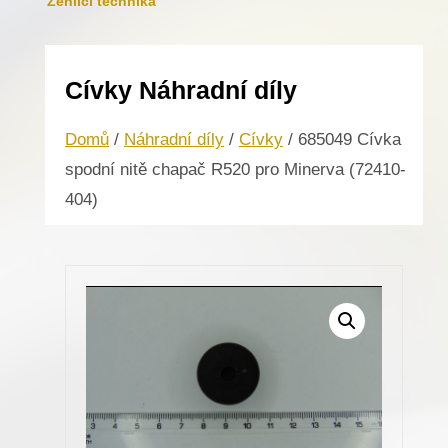
Žehlicí technika
Cívky Náhradní díly
Domů
/
Náhradní díly
/
Cívky
/ 685049 Cívka
spodní nitě chapač R520 pro Minerva (72410-
404)