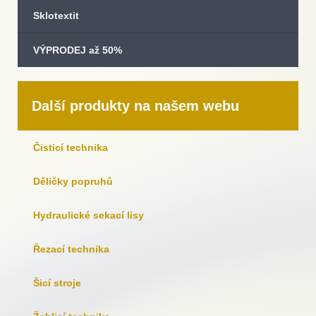
Sklotextit
VÝPRODEJ až 50%
Další produkty na našem webu
Čisticí technika
Děličky popruhů
Hydraulické sekací lisy
Řezací technika
Šicí stroje