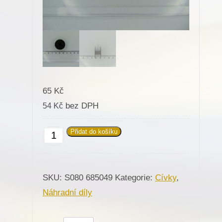
65
Kč
bez DPH
54
Kč
Přidat do košíku
685049
Cívka
spodní
SKU:
S080 685049
Kategorie:
Cívky
,
nitě
Náhradní díly
chapač
R520