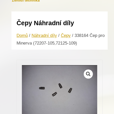
Žehlicí technika
Čepy Náhradní díly
Domů
/
Náhradní díly
/
Čepy
/ 338164 Čep pro
Minerva (72207-105,72125-109)