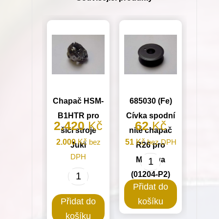
množství
Chapač HSM-
685030 (Fe)
B1HTR pro
Cívka spodní
2.420
Kč
62
Kč
šicí stroje
nitě chapač
2.000
Kč
bez
51
Kč
bez DPH
Juki
R26 pro
DPH
Minerva
685030
(01204-P2)
Chapač
(Fe)
Přidat do
HSM-
Cívka
Přidat do
košíku
B1HTR
spodní
košíku