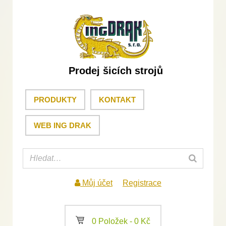
Prodej šicích strojů
PRODUKTY
KONTAKT
WEB ING DRAK
Můj účet
Registrace
a
0 Položek -
0
Kč