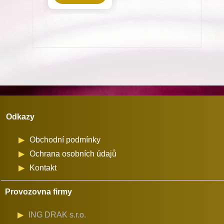
stroje
vhodné
pro
stroje
Minerva
(72524)
množství
Odkazy
Obchodní podmínky
Ochrana osobních údajů
Kontakt
Provozovna firmy
ING DRAK s.r.o.