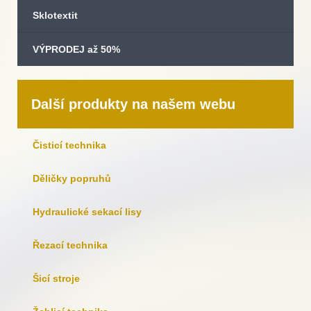
Sklotextit
VÝPRODEJ až 50%
Další produkty na našem webu
Čisticí technika
Děličky popruhů
Hydraulické sekací lisy
Řezací technika
Šicí stroje