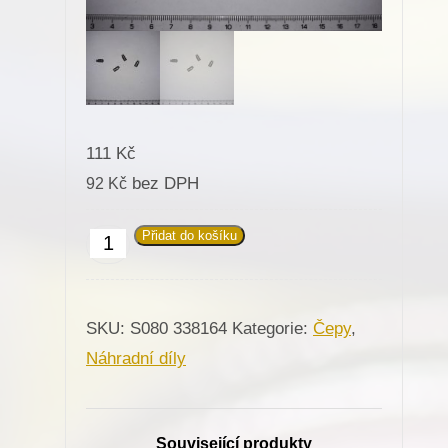
111
Kč
bez DPH
92
Kč
Přidat do košíku
338164
Čep
pro
SKU:
S080 338164
Kategorie:
Čepy
,
Minerva
Náhradní díly
(72207-
105,72125-
109)
Související produkty