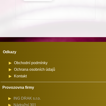
1373
stroj
Minerva
(01192)
množství
Odkazy
Obchodní podmínky
Ochrana osobních údajů
Kontakt
Provozovna firmy
ING DRAK s.r.o.
Nádražní 301