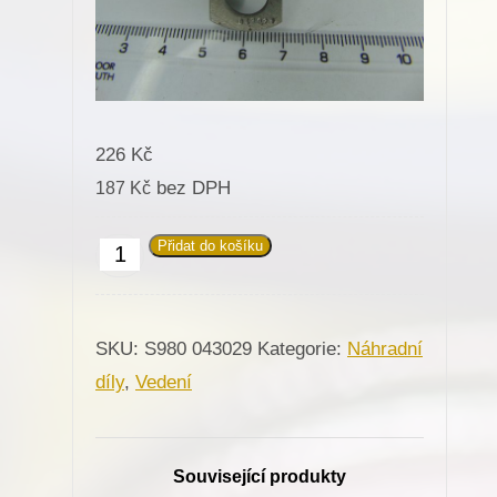
226
Kč
bez DPH
187
Kč
Přidat do košíku
043029
Vedení
úplné
SKU:
S980 043029
Kategorie:
Náhradní
do
díly
,
Vedení
knoflíku
regulace
deky
Související produkty
stehu