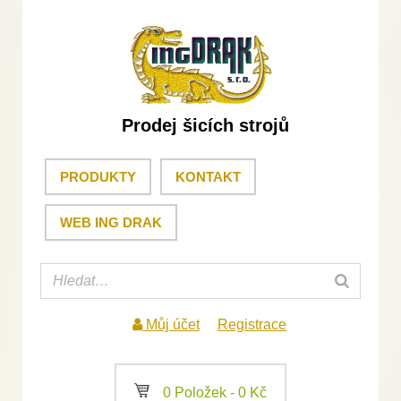
Prodej šicích strojů
PRODUKTY
KONTAKT
WEB ING DRAK
Můj účet
Registrace
a
0 Položek -
0
Kč