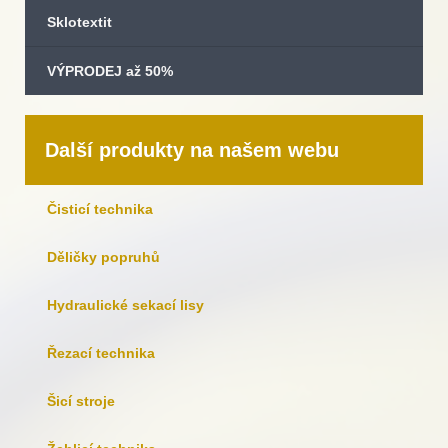
Sklotextit
VÝPRODEJ až 50%
Další produkty na našem webu
Čisticí technika
Děličky popruhů
Hydraulické sekací lisy
Řezací technika
Šicí stroje