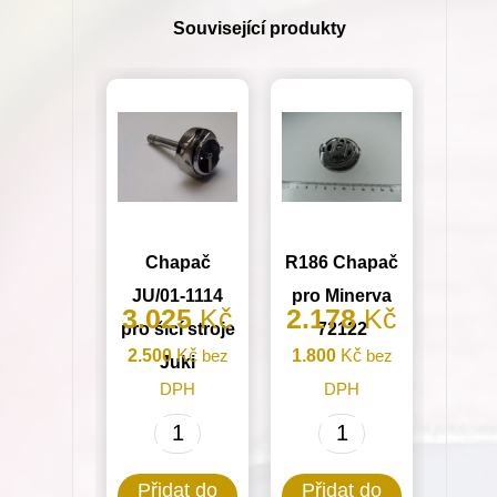
(72111,
Související produkty
72113,
72129)
množství
Chapač
R186 Chapač
JU/01-1114
pro Minerva
3.025
Kč
2.178
Kč
pro šicí stroje
72122
2.500
Kč
bez
1.800
Kč
bez
Juki
DPH
DPH
Chapač
R186
JU/01-
Chapač
Přidat do
Přidat do