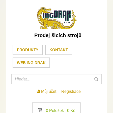
Prodej šicích strojů
PRODUKTY
KONTAKT
WEB ING DRAK
Můj účet
Registrace
a
0 Položek -
0
Kč