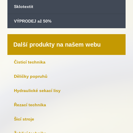
Sklotextit
VÝPRODEJ až 50%
Další produkty na našem webu
Čisticí technika
Děličky popruhů
Hydraulické sekací lisy
Řezací technika
Šicí stroje