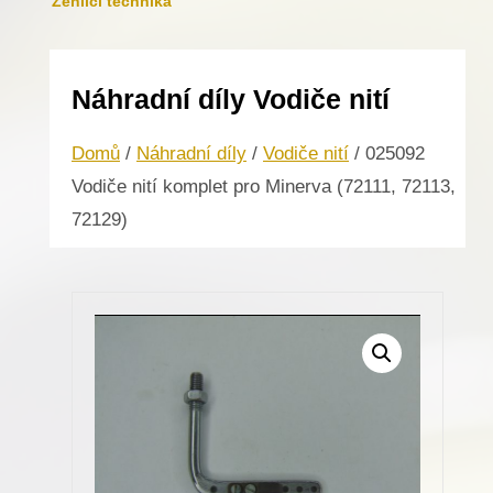
Žehlicí technika
Náhradní díly Vodiče nití
Domů
/
Náhradní díly
/
Vodiče nití
/ 025092
Vodiče nití komplet pro Minerva (72111, 72113,
72129)