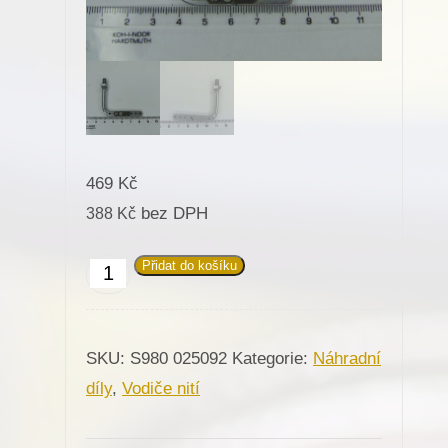
469
Kč
bez DPH
388
Kč
Přidat do košíku
025092
Vodiče
nití
SKU:
S980 025092
Kategorie:
Náhradní
komplet
díly
,
Vodiče nití
pro
Minerva