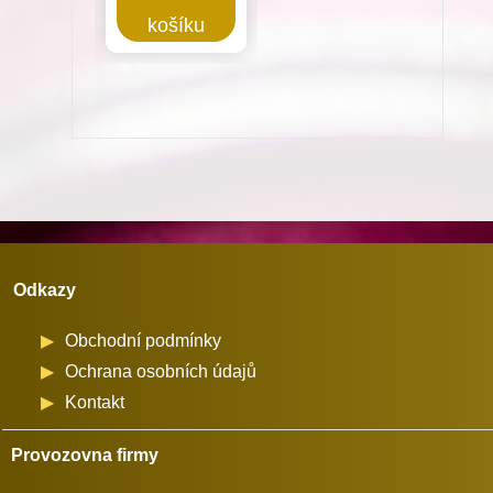
kruhový
košíku
pro
Minerva
(72524)
množství
Odkazy
Obchodní podmínky
Ochrana osobních údajů
Kontakt
Provozovna firmy