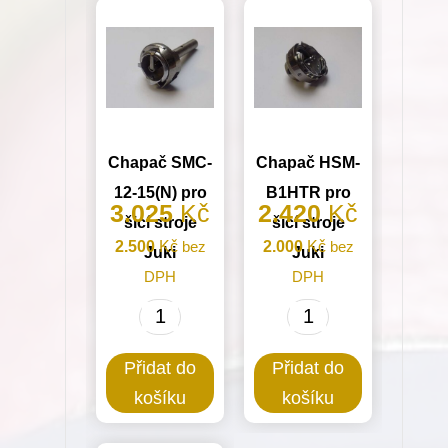
Chapač SMC-
Chapač HSM-
12-15(N) pro
B1HTR pro
3.025
Kč
2.420
Kč
šicí stroje
šicí stroje
2.500
Kč
bez
2.000
Kč
bez
Juki
Juki
DPH
DPH
Chapač
Chapač
SMC-
HSM-
Přidat do
Přidat do
12-
B1HTR
košíku
košíku
15(N)
pro
pro
šicí