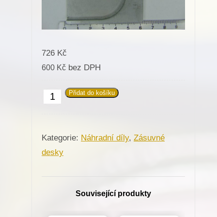
726
Kč
bez DPH
600
Kč
Přidat do košíku
Zásuvná
deska
812173
Kategorie:
Náhradní díly
,
Zásuvné
(krátká)
desky
pro
Minerva
(72207-
Související produkty
105)
množství