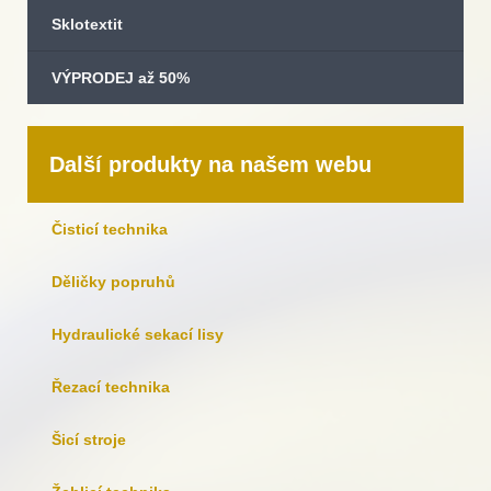
Sklotextit
VÝPRODEJ až 50%
Další produkty na našem webu
Čisticí technika
Děličky popruhů
Hydraulické sekací lisy
Řezací technika
Šicí stroje