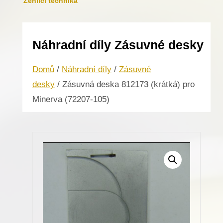
Žehlicí technika
Náhradní díly Zásuvné desky
Domů
/
Náhradní díly
/
Zásuvné
desky
/ Zásuvná deska 812173 (krátká) pro
Minerva (72207-105)