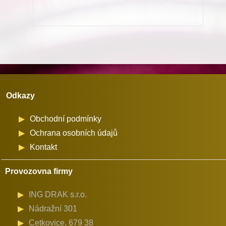
1,428-
2,4210-
1
množství
Odkazy
Obchodní podmínky
Ochrana osobních údajů
Kontakt
Provozovna firmy
ING DRAK s.r.o.
Nádražní 301
Cetkovice, 679 38