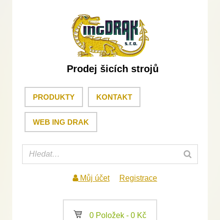
Prodej šicích strojů
PRODUKTY
KONTAKT
WEB ING DRAK
Můj účet
Registrace
a
0 Položek -
0
Kč