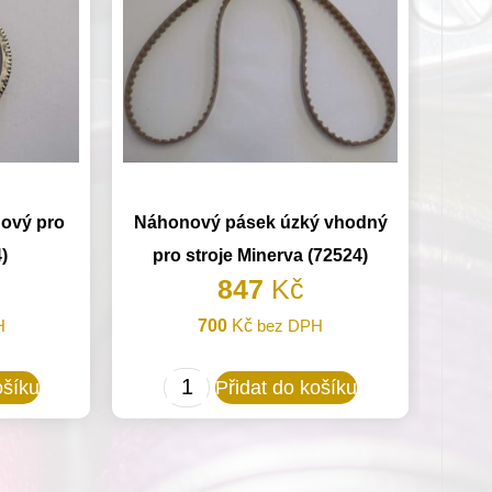
ový pro
Náhonový pásek úzký vhodný
)
pro stroje Minerva (72524)
847
Kč
H
700
Kč
bez DPH
Náhonový
ošíku
Přidat do košíku
pásek
úzký
vhodný