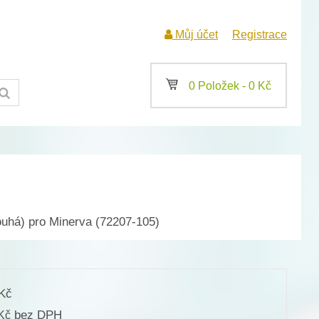
Můj účet
Registrace
a
0 Položek -
0
Kč
uhá) pro Minerva (72207-105)
Kč
bez DPH
Kč