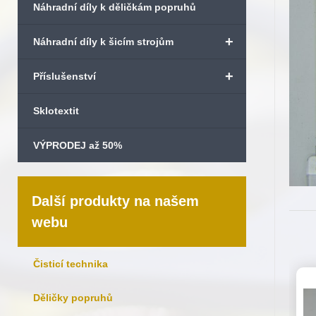
Náhradní díly k děličkám popruhů
+
Náhradní díly k šicím strojům
+
Příslušenství
Sklotextit
VÝPRODEJ až 50%
Další produkty na našem
webu
Čisticí technika
Děličky popruhů