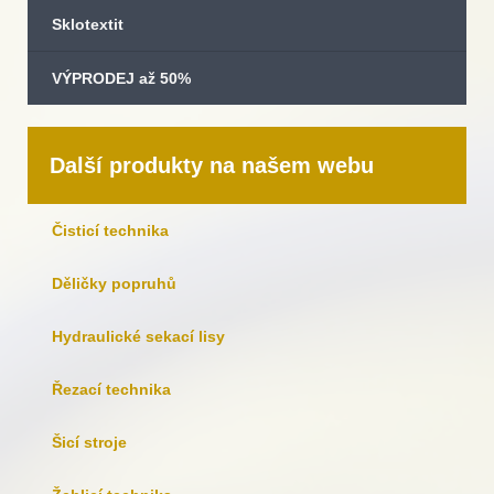
Sklotextit
VÝPRODEJ až 50%
Další produkty na našem webu
Čisticí technika
Děličky popruhů
Hydraulické sekací lisy
Řezací technika
Šicí stroje