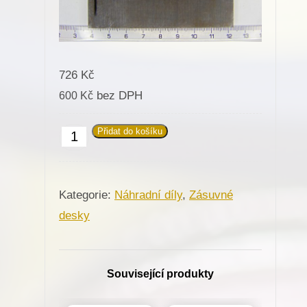
726
Kč
bez DPH
600
Kč
Přidat do košíku
Zásuvná
deska
812084
Kategorie:
Náhradní díly
,
Zásuvné
(dlouhá)
desky
pro
Minerva
(01258-
Související produkty
P4)
množství