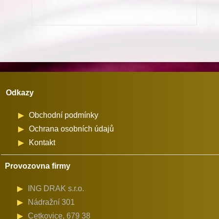
na
stroje
Dürkopp
Adler
množství
Odkazy
Obchodní podmínky
Ochrana osobních údajů
Kontakt
Provozovna firmy
ING DRAK s.r.o.
Nádražní 301
Cetkovice, 679 38