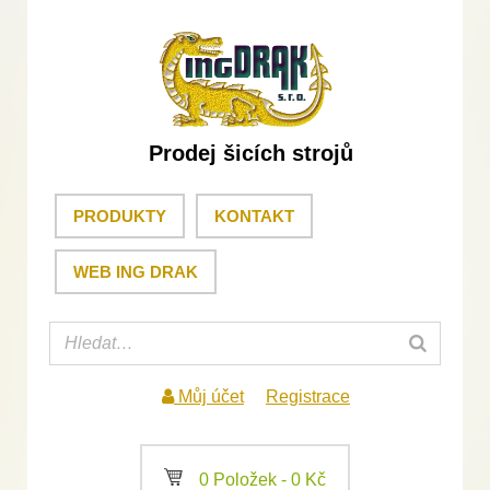
Prodej šicích strojů
PRODUKTY
KONTAKT
WEB ING DRAK
Můj účet
Registrace
a
0 Položek -
0
Kč