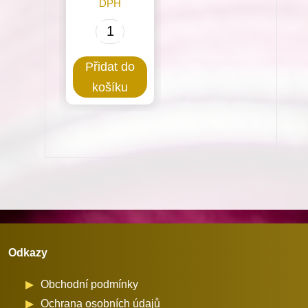
DPH
0367
156034
Přidat do
Chapač
košíku
pro
Dürkopp
Adler
množství
Odkazy
Obchodní podmínky
Ochrana osobních údajů