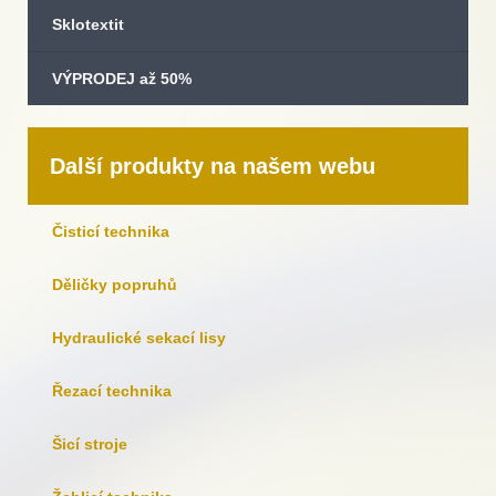
Sklotextit
VÝPRODEJ až 50%
Další produkty na našem webu
Čisticí technika
Děličky popruhů
Hydraulické sekací lisy
Řezací technika
Šicí stroje