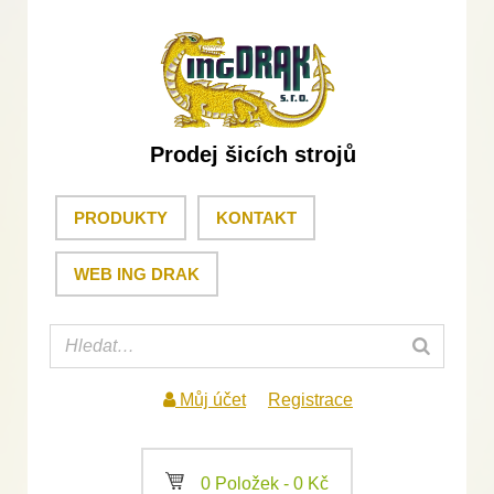
Prodej šicích strojů
PRODUKTY
KONTAKT
WEB ING DRAK
Můj účet
Registrace
a
0 Položek -
0
Kč