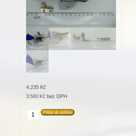
4.235
Kč
bez DPH
3.500
Kč
Přidat do košíku
Zakladač
pásků-
sada