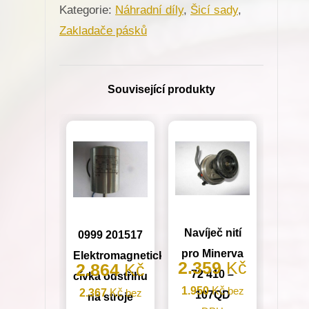
Kategorie:
Náhradní díly
,
Šicí sady
,
na
Zakladače pásků
šicí
stroje
A10
Související produkty
16mm
S60
5/8"
množství
Navíječ nití
0999 201517
pro Minerva
Elektromagnetická
2.359
Kč
2.864
Kč
72 410 –
cívka odstřihu
1.950
Kč
bez
2.367
Kč
bez
107QD
na stroje