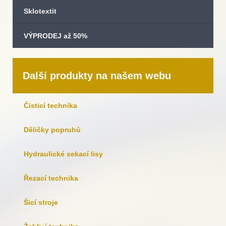
Sklotextit
VÝPRODEJ až 50%
Další produkty na našem webu
Čisticí technika
Děličky popruhů
Hydraulické sekací lisy
Řezací technika
Šicí stroje