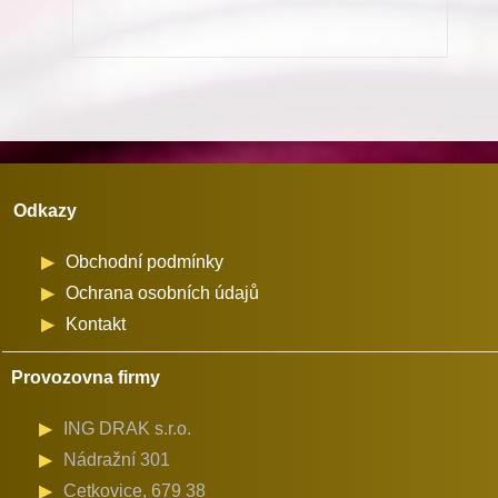
stroj
Minerva
(01192)
množství
Odkazy
Obchodní podmínky
Ochrana osobních údajů
Kontakt
Provozovna firmy
ING DRAK s.r.o.
Nádražní 301
Cetkovice, 679 38