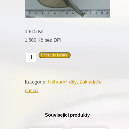
1.815
Kč
bez DPH
1.500
Kč
Přidat do košíku
Zakladač
pásku
A1
Kategorie:
Náhradní díly
,
Zakladače
32mm
pásků
množství
Související produkty