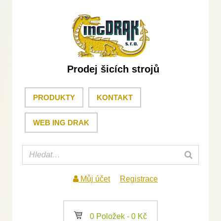
Prodej šicích strojů
PRODUKTY
KONTAKT
WEB ING DRAK
Můj účet
Registrace
a
0 Položek -
0
Kč