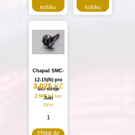
Chapač
kruhový
košíku
košíku
pro
pro
Dürkopp
Minerva
Adler
(72524)
množství
množství
Chapač SMC-
12-15(N) pro
3.025
Kč
šicí stroje
2.500
Kč
bez
Juki
DPH
Chapač
SMC-
Přidat do