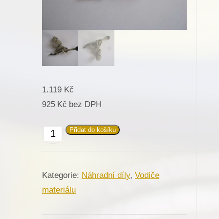
1.119
Kč
bez DPH
925
Kč
Přidat do košíku
Vodič
materiálu
(Dürkopp
Kategorie:
Náhradní díly
,
Vodiče
Adler
materiálu
767)
množství