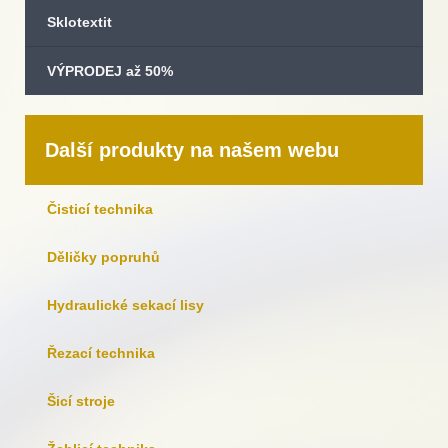
Sklotextit
VÝPRODEJ až 50%
Další produkty na našem webu
Čisticí technika
Děličky popruhů
Hydraulické sekací lisy
Řezací technika
Šicí stroje