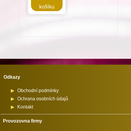
12-
košíku
15(N)
pro
šicí
stroje
Juki
množství
Odkazy
Obchodní podmínky
Ochrana osobních údajů
Kontakt
Provozovna firmy