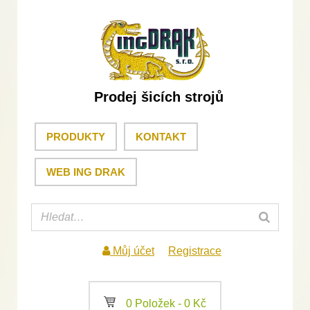
Prodej šicích strojů
PRODUKTY
KONTAKT
WEB ING DRAK
Můj účet
Registrace
a
0 Položek -
0
Kč