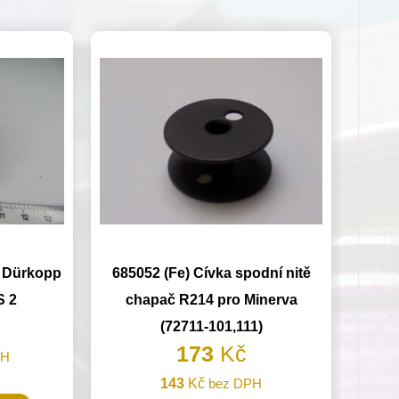
o Dürkopp
685052 (Fe) Cívka spodní nitě
S 2
chapač R214 pro Minerva
(72711-101,111)
173
Kč
PH
143
Kč
bez DPH