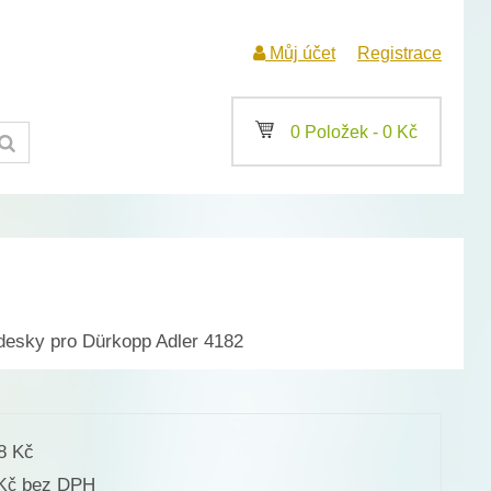
Můj účet
Registrace
a
0 Položek -
0
Kč
esky pro Dürkopp Adler 4182
98
Kč
bez DPH
Kč