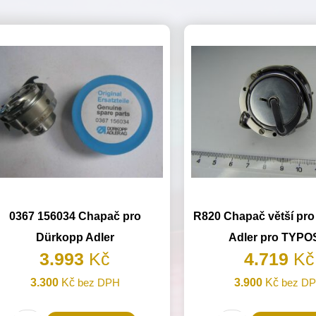
0367 156034 Chapač pro
R820 Chapač větší pr
Dürkopp Adler
Adler pro TYPO
3.993
Kč
4.719
Kč
3.300
Kč
bez DPH
3.900
Kč
bez D