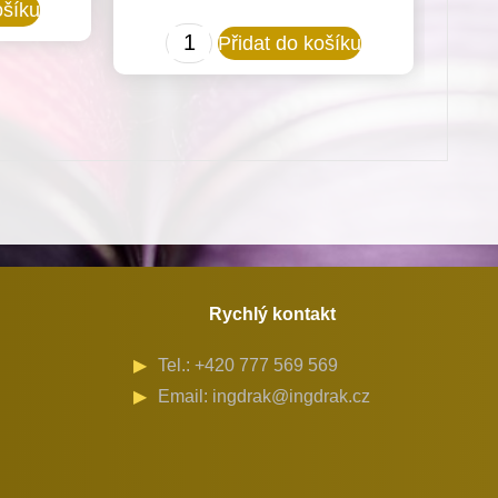
ošíku
685052
Přidat do košíku
(Fe)
Cívka
spodní
nitě
chapač
R214
pro
Minerva
Rychlý kontakt
(72711-
Tel.: +420 777 569 569
101,111)
Email: ingdrak@ingdrak.cz
množství