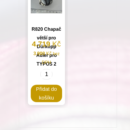
množství
R820 Chapač
větší pro
4.719
Kč
Dürkopp
3.900
Kč
bez
Adler pro
DPH
TYPOS 2
R820
Chapač
Přidat do
větší
košíku
pro
Dürkopp
Adler
pro