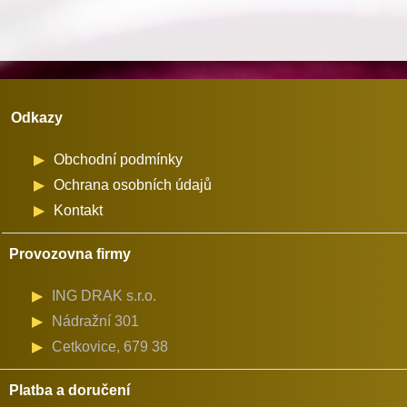
TYPOS
2
množství
Odkazy
Obchodní podmínky
Ochrana osobních údajů
Kontakt
Provozovna firmy
ING DRAK s.r.o.
Nádražní 301
Cetkovice, 679 38
Platba a doručení