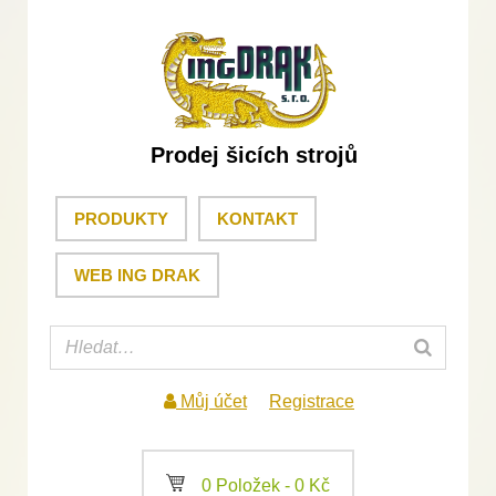
Prodej šicích strojů
PRODUKTY
KONTAKT
WEB ING DRAK
Můj účet
Registrace
a
0 Položek -
0
Kč