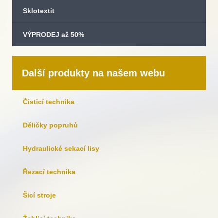
Sklotextit
VÝPRODEJ až 50%
Další produkty na našem webu
Čisticí technika
Děličky popruhů
Hydraulické sekací lisy
Řezací technika
Šicí stroje