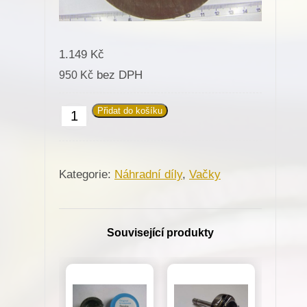
1.149
Kč
bez DPH
950
Kč
Přidat do košíku
674219
Vačka
(12)
Kategorie:
Náhradní díly
,
Vačky
4400
pro
Minerva
Související produkty
(72525)
množství