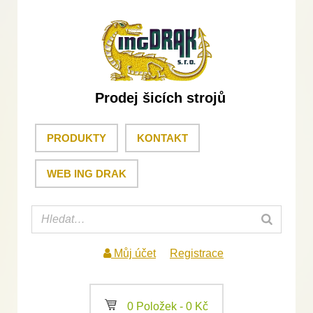
Prodej šicích strojů
PRODUKTY
KONTAKT
WEB ING DRAK
Můj účet
Registrace
a
0 Položek -
0
Kč