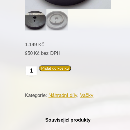
1.149
Kč
bez DPH
950
Kč
Přidat do košíku
674124
Vačka
224/Z049
Kategorie:
Náhradní díly
,
Vačky
pro
Minerva
(72525)
Související produkty
množství