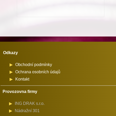
odstřihu
na
stroje
Dürkopp
Adler
množství
Odkazy
Obchodní podmínky
Ochrana osobních údajů
Kontakt
Provozovna firmy
ING DRAK s.r.o.
Nádražní 301