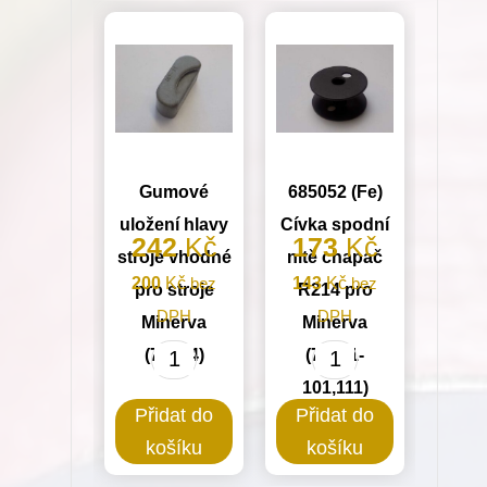
Gumové
685052 (Fe)
uložení hlavy
Cívka spodní
242
Kč
173
Kč
stroje vhodné
nitě chapač
200
Kč
bez
143
Kč
bez
pro stroje
R214 pro
DPH
DPH
Minerva
Minerva
(72524)
(72711-
Gumové
685052
101,111)
uložení
(Fe)
Přidat do
Přidat do
hlavy
Cívka
košíku
košíku
stroje
spodní