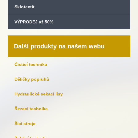
Sklotextit
VÝPRODEJ až 50%
Další produkty na našem webu
Čisticí technika
Děličky popruhů
Hydraulické sekací lisy
Řezací technika
Šicí stroje