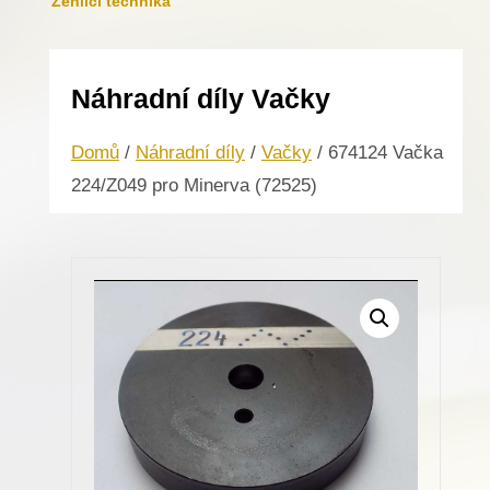
Žehlicí technika
Náhradní díly Vačky
Domů
/
Náhradní díly
/
Vačky
/ 674124 Vačka
224/Z049 pro Minerva (72525)