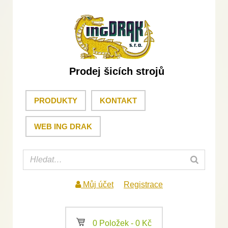
Prodej šicích strojů
PRODUKTY
KONTAKT
WEB ING DRAK
Můj účet
Registrace
a
0 Položek -
0
Kč