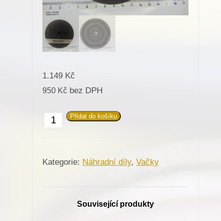
1.149
Kč
bez DPH
950
Kč
Přidat do košíku
674120
Vačka
218/Z045
Kategorie:
Náhradní díly
,
Vačky
pro
Minerva
(72525-
Související produkty
105)