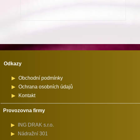
nitě
chapač
R214
pro
Minerva
(72711-
101,111)
Odkazy
množství
Obchodní podmínky
Ochrana osobních údajů
Kontakt
Provozovna firmy
ING DRAK s.r.o.
Nádražní 301