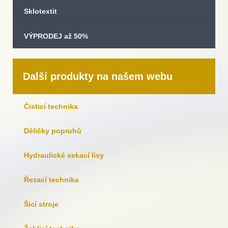
Sklotextit
VÝPRODEJ až 50%
Další produkty na našem webu
Čisticí technika
Děličky popruhů
Hydraulické sekací lisy
Řezací technika
Šicí stroje