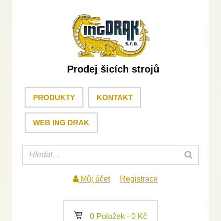
Prodej šicích strojů
PRODUKTY
KONTAKT
WEB ING DRAK
Můj účet
Registrace
a
0 Položek -
0
Kč