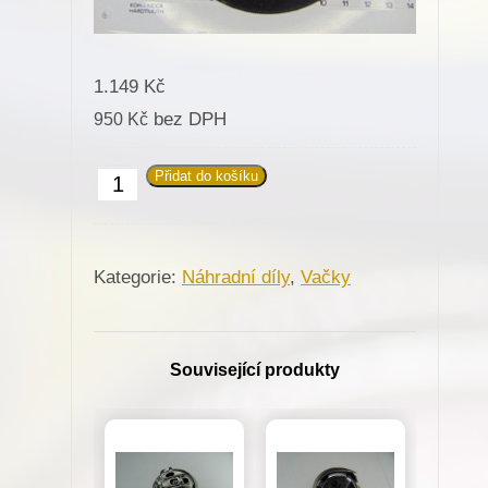
1.149
Kč
bez DPH
950
Kč
Přidat do košíku
Vačka
0x8
pro
Kategorie:
Náhradní díly
,
Vačky
dírkovací
stroj
Minerva
Související produkty
(62761)
množství