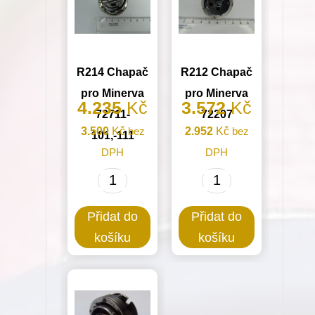
R214 Chapač
R212 Chapač
pro Minerva
pro Minerva
4.235
Kč
3.572
Kč
72711-
72207
3.500
Kč
bez
2.952
Kč
bez
101,-111
DPH
DPH
R214
R212
Chapač
Chapač
Přidat do
Přidat do
pro
pro
košíku
košíku
Minerva
Minerva
72711-
72207
101,-111
množství
množství