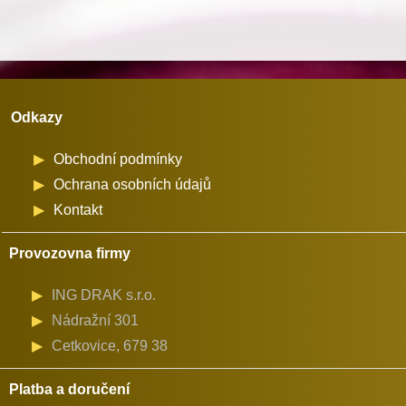
na
průměr
cívky
26
Odkazy
mm
množství
Obchodní podmínky
Ochrana osobních údajů
Kontakt
Provozovna firmy
ING DRAK s.r.o.
Nádražní 301
Cetkovice, 679 38
Platba a doručení