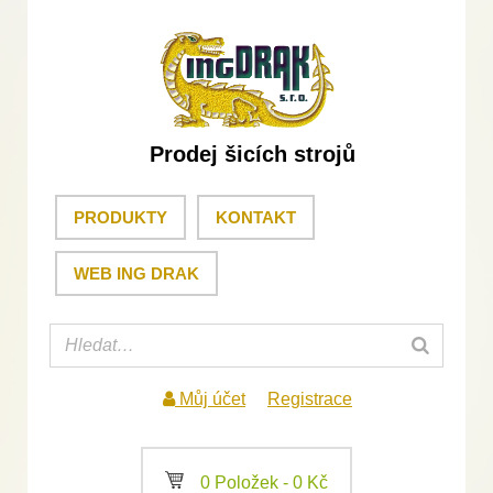
Prodej šicích strojů
PRODUKTY
KONTAKT
WEB ING DRAK
Můj účet
Registrace
a
0 Položek -
0
Kč