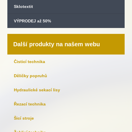
Sklotextit
VÝPRODEJ až 50%
Další produkty na našem webu
Čisticí technika
Děličky popruhů
Hydraulické sekací lisy
Řezací technika
Šicí stroje