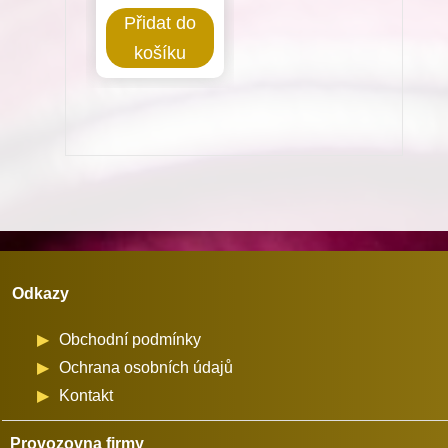
Chapač
Přidat do
pro
košíku
Minerva
72122
množství
Odkazy
Obchodní podmínky
Ochrana osobních údajů
Kontakt
Provozovna firmy