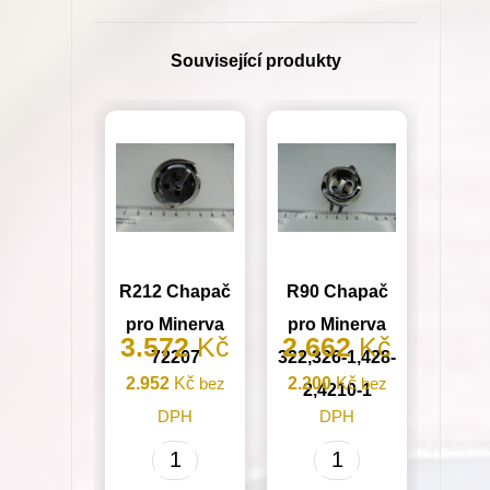
L=20,60cm
Š=11,40cm
Související produkty
množství
R212 Chapač
R90 Chapač
pro Minerva
pro Minerva
3.572
Kč
2.662
Kč
72207
322,326-1,428-
2.952
Kč
bez
2.200
Kč
bez
2,4210-1
DPH
DPH
R212
R90