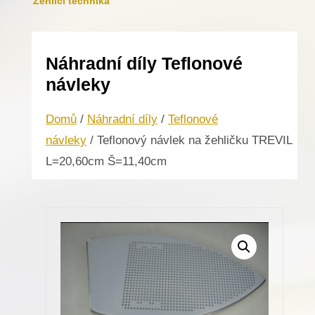
Žehlicí technika
Náhradní díly Teflonové
návleky
Domů
/
Náhradní díly
/
Teflonové
návleky
/ Teflonový návlek na žehličku TREVIL
L=20,60cm Š=11,40cm