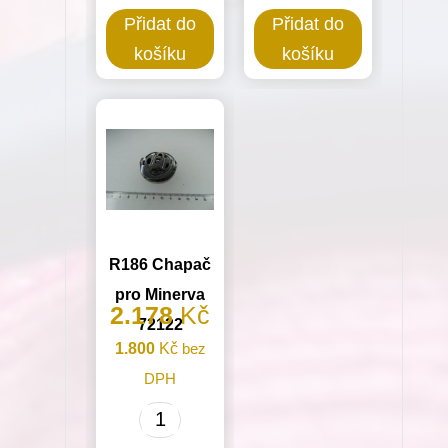
Chapač
Chapač
Přidat do
Přidat do
pro
pro
košíku
košíku
Minerva
Minerva
72207
322,326-
množství
1,428-
2,4210-
1
množství
R186 Chapač
pro Minerva
2.178
Kč
72122
1.800
Kč
bez
DPH
R186