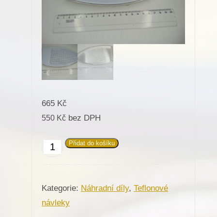
665
Kč
bez DPH
550
Kč
Přidat do košíku
Teflonový
návlek
na
Kategorie:
Náhradní díly
,
Teflonové
žehličku
návleky
TREVIL