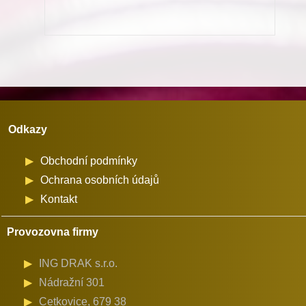
Adler
867
na
průměr
cívky
32
Odkazy
mm
množství
Obchodní podmínky
Ochrana osobních údajů
Kontakt
Provozovna firmy
ING DRAK s.r.o.
Nádražní 301
Cetkovice, 679 38