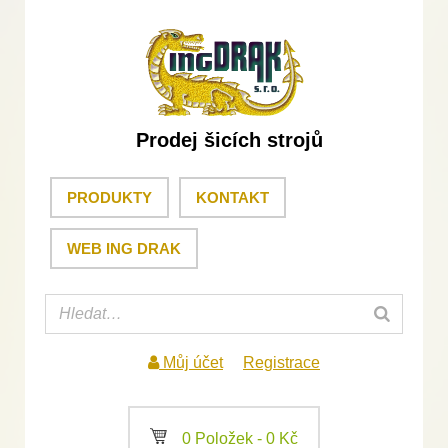
Prodej šicích strojů
PRODUKTY
KONTAKT
WEB ING DRAK
Můj účet
Registrace
a
0 Položek -
0
Kč