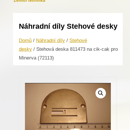
Žehlicí technika
Náhradní díly Stehové desky
Domů
/
Náhradní díly
/
Stehové
desky
/ Stehová deska 811473 na cik-cak pro
Minerva (72113)