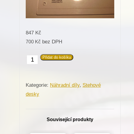
847
Kč
bez DPH
700
Kč
Přidat do košíku
Stehová
deska
811473
Kategorie:
Náhradní díly
,
Stehové
na
desky
cik-
cak
pro
Související produkty
Minerva
(72113)