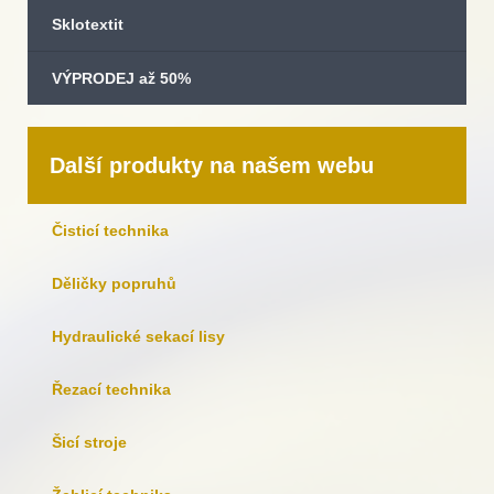
Sklotextit
VÝPRODEJ až 50%
Další produkty na našem webu
Čisticí technika
Děličky popruhů
Hydraulické sekací lisy
Řezací technika
Šicí stroje