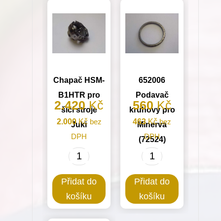
množství
Chapač HSM-
652006
B1HTR pro
Podavač
2.420
Kč
560
Kč
šicí stroje
kruhový pro
2.000
Kč
bez
463
Kč
bez
Juki
Minerva
DPH
DPH
(72524)
Chapač
652006
HSM-
Podavač
Přidat do
Přidat do
B1HTR
kruhový
košíku
košíku
pro
pro
šicí
Minerva