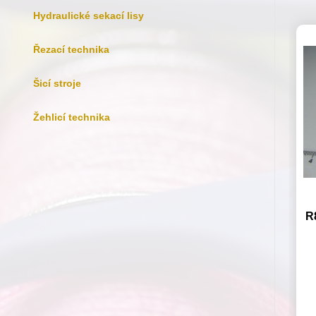
Hydraulické sekací lisy
Řezací technika
Šicí stroje
Žehlicí technika
R