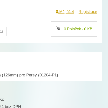
Můj účet
Registrace
a
0 Položek -
0
Kč
a (126mm) pro Persy (01204-P1)
Kč
bez DPH
Kč