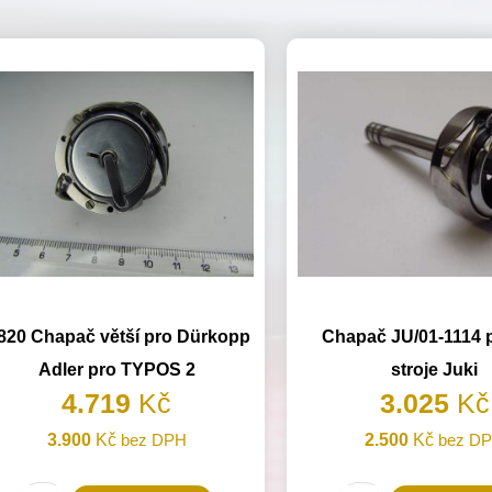
820 Chapač větší pro Dürkopp
Chapač JU/01-1114 p
Adler pro TYPOS 2
stroje Juki
4.719
Kč
3.025
Kč
3.900
Kč
bez DPH
2.500
Kč
bez D