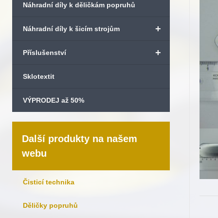
Náhradní díly k děličkám popruhů
+
Náhradní díly k šicím strojům
+
Příslušenství
Sklotextit
VÝPRODEJ až 50%
Další produkty na našem
webu
Čisticí technika
Děličky popruhů