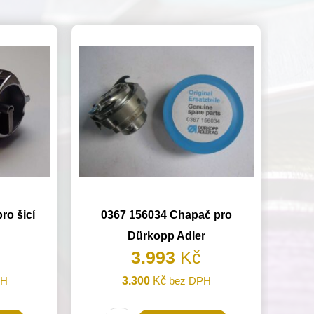
ro šicí
0367 156034 Chapač pro
Dürkopp Adler
3.993
Kč
PH
3.300
Kč
bez DPH