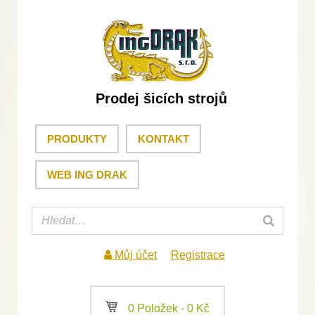
Prodej šicích strojů
PRODUKTY
KONTAKT
WEB ING DRAK
Můj účet
Registrace
a
0 Položek -
0
Kč