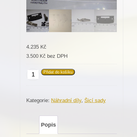
4.235
Kč
bez DPH
3.500
Kč
Přidat do košíku
Šicí
sada
430015
Kategorie:
Náhradní díly
,
Šicí sady
R.-4,8mm
Minerva
(72402)
Popis
množství