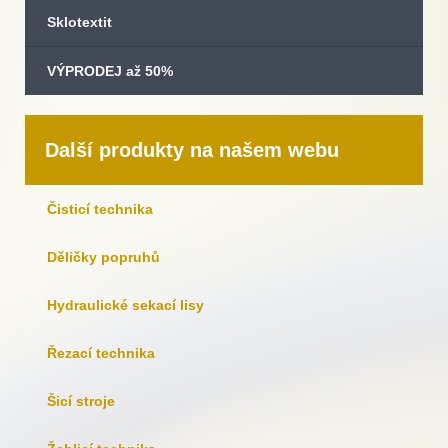
Sklotextit
VÝPRODEJ až 50%
Další produkty na našem webu
Čisticí technika
Děličky popruhů
Hydraulické sekací lisy
Řezací technika
Šicí stroje