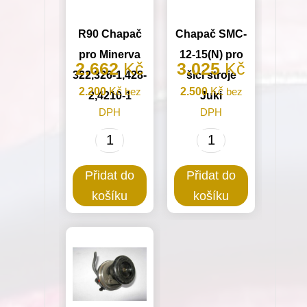
R90 Chapač
Chapač SMC-
pro Minerva
12-15(N) pro
2.662
Kč
3.025
Kč
322,326-1,428-
šicí stroje
2.200
Kč
bez
2.500
Kč
bez
2,4210-1
Juki
DPH
DPH
R90
Chapač
Chapač
SMC-
Přidat do
Přidat do
pro
12-
košíku
košíku
Minerva
15(N)
322,326-
pro
1,428-
šicí
2,4210-
stroje
1
Juki
množství
množství