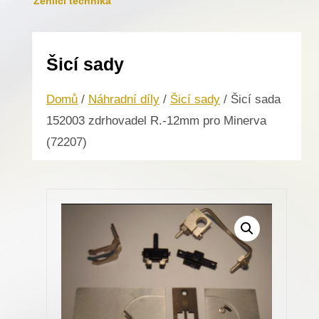
Žehlicí technika
Šicí sady
Domů
/
Náhradní díly
/
Šicí sady
/ Šicí sada
152003 zdrhovadel R.-12mm pro Minerva
(72207)