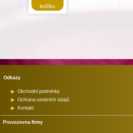
košíku
konfekci
R.-2mm
pro
Minerva
(72207)
množství
Odkazy
Obchodní podmínky
Ochrana osobních údajů
Kontakt
Provozovna firmy