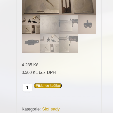
4.235
Kč
bez DPH
3.500
Kč
Přidat do košíku
Šicí
sada
152003
Kategorie:
Šicí sady
zdrhovadel