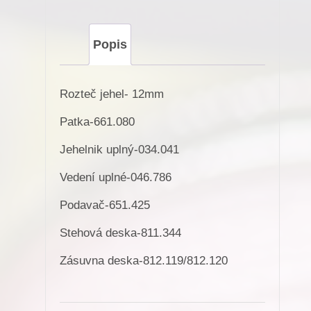
R.-12mm
pro
Popis
Minerva
(72207)
Rozteč jehel- 12mm
množství
Patka-661.080
Jehelnik uplný-034.041
Vedení uplné-046.786
Podavač-651.425
Stehová deska-811.344
Zásuvna deska-812.119/812.120