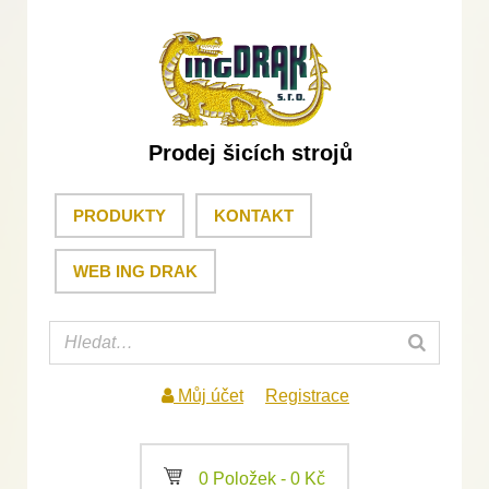
Prodej šicích strojů
PRODUKTY
KONTAKT
WEB ING DRAK
Můj účet
Registrace
a
0 Položek -
0
Kč