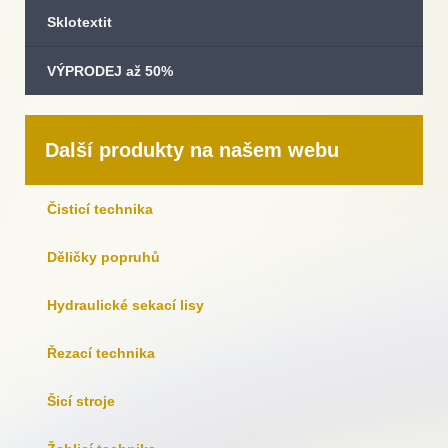
Sklotextit
VÝPRODEJ až 50%
Další produkty na našem webu
Čisticí technika
Děličky popruhů
Hydraulické sekací lisy
Řezací technika
Šicí stroje