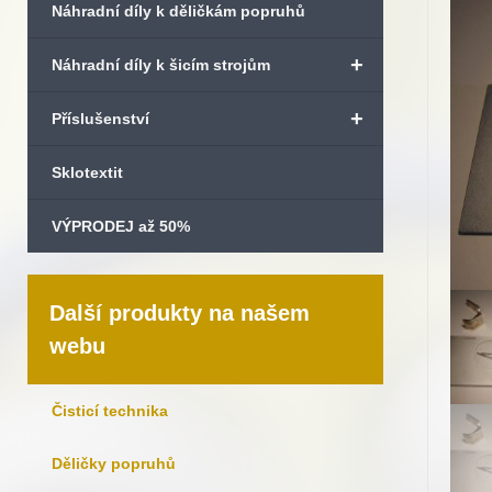
Náhradní díly k děličkám popruhů
+
Náhradní díly k šicím strojům
+
Příslušenství
Sklotextit
VÝPRODEJ až 50%
Další produkty na našem
webu
Čisticí technika
Děličky popruhů