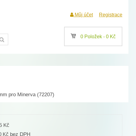
Můj účet
Registrace
a
0 Položek -
0
Kč
2mm pro Minerva (72207)
35
Kč
bez DPH
00
Kč