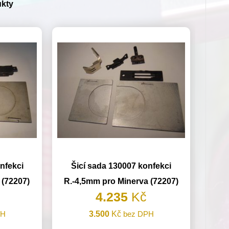
ukty
nfekci
Šicí sada 130007 konfekci
 (72207)
R.-4,5mm pro Minerva (72207)
4.235
Kč
PH
3.500
Kč
bez DPH