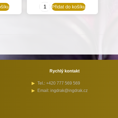
Šicí
ošíku
Přidat do košíku
sada
130007
konfekci
R.-4,5mm
pro
Minerva
(72207)
množství
Rychlý kontakt
Tel.: +420 777 569 569
Email: ingdrak@ingdrak.cz