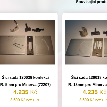
Související prod
Šicí sada 130039 konfekci
Šicí sada 130018 ko
R.-5mm pro Minerva (72207)
R.-18mm pro Minerva
4.235
Kč
4.235
Kč
3.500
Kč
bez DPH
3.500
Kč
bez D