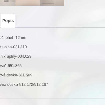
Popis
eč jehel- 12mm
a uplna-031.119
lnik uplný-034.029
vač-651.365
ová deska-811.569
vna deska-812.172/812.167