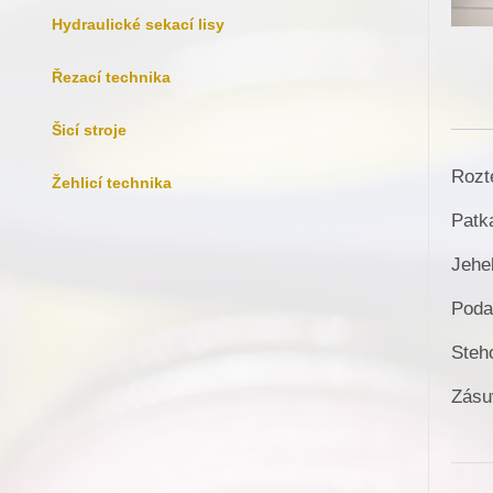
Hydraulické sekací lisy
Řezací technika
Šicí stroje
Rozt
Žehlicí technika
Patk
Jehe
Poda
Steh
Zásu