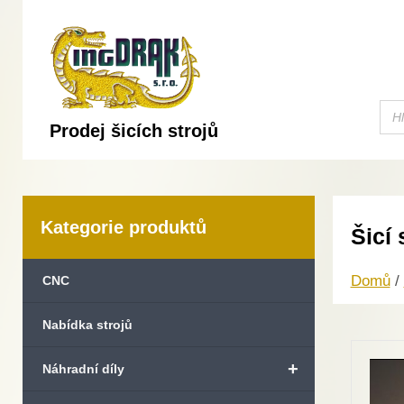
Prodej šicích strojů
Kategorie produktů
Šicí
Domů
/
CNC
Nabídka strojů
+
Náhradní díly