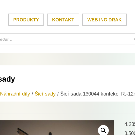
PRODUKTY
KONTAKT
WEB ING DRAK
 sady
Náhradní díly
/
Šicí sady
/ Šicí sada 130044 konfekci R.-1
4.2
3.5