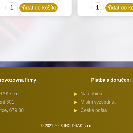
Šicí
Šicí
Přidat do košíku
Přidat do k
sada
sada
130039
130018
konfekci
konfekci
R.-5mm
R.-18mm
pro
pro
Minerva
Minerva
(72207)
(72207)
množství
množství
rovozovna firmy
Platba a doručení
AK s.r.o.
Na dobírku
ní 301
Místní vyzvednutí
ice, 679 38
Česká pošta
© 2021-2026 ING DRAK s.r.o.