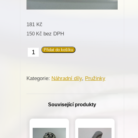
181
Kč
bez DPH
150
Kč
Přidat do košíku
Pružina
260371
pro
Kategorie:
Náhradní díly
,
Pružinky
Minerva
(335-
221,72520)
Související produkty
množství