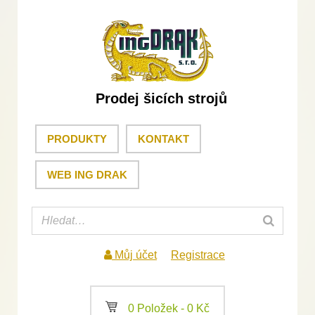
Prodej šicích strojů
PRODUKTY
KONTAKT
WEB ING DRAK
Můj účet
Registrace
a
0 Položek -
0
Kč