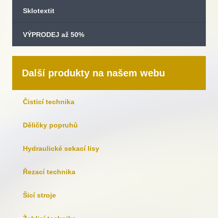
Sklotextit
VÝPRODEJ až 50%
Další produkty na našem webu
Čisticí technika
Děličky popruhů
Hydraulické sekací lisy
Řezací technika
Šicí stroje