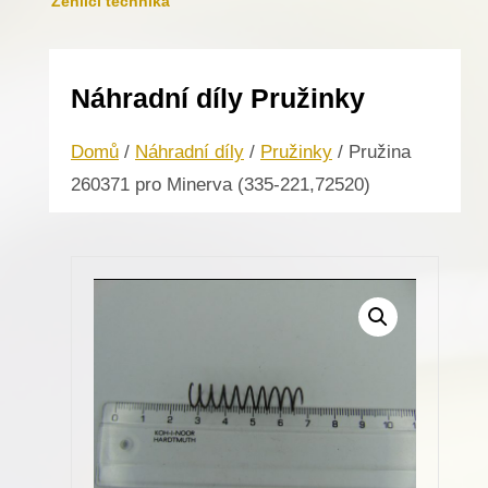
Žehlicí technika
Náhradní díly Pružinky
Domů
/
Náhradní díly
/
Pružinky
/ Pružina
260371 pro Minerva (335-221,72520)