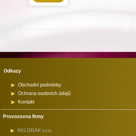
pro
Dürkopp
Adler
867
na
průměr
cívky
32
Odkazy
mm
množství
Obchodní podmínky
Ochrana osobních údajů
Kontakt
Provozovna firmy
ING DRAK s.r.o.