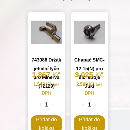
Minerva
(72317-
101)
množství
743086 Držák
Chapač SMC-
jehelní tyče
12-15(N) pro
1.867
Kč
3.025
Kč
pro Minerva
šicí stroje
1.543
Kč
bez
2.500
Kč
bez
(72129)
Juki
DPH
DPH
743086
Chapač
Držák
SMC-
Přidat do
Přidat do
jehelní
12-
košíku
košíku