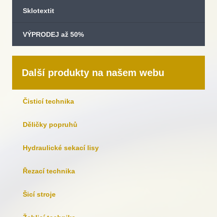
Sklotextit
VÝPRODEJ až 50%
Další produkty na našem webu
Čisticí technika
Děličky popruhů
Hydraulické sekací lisy
Řezací technika
Šicí stroje