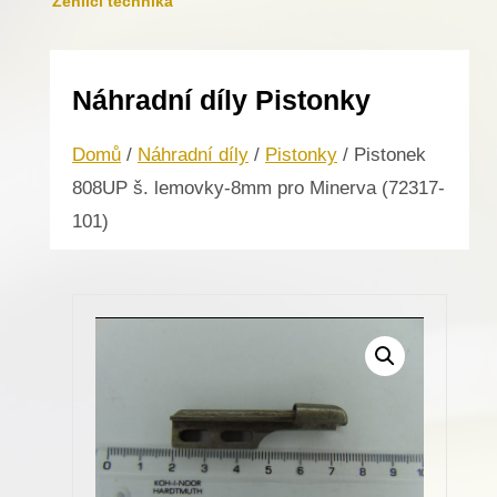
Žehlicí technika
Náhradní díly Pistonky
Domů
/
Náhradní díly
/
Pistonky
/ Pistonek
808UP š. lemovky-8mm pro Minerva (72317-
101)