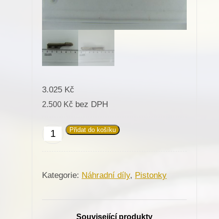
3.025
Kč
bez DPH
2.500
Kč
Přidat do košíku
Pistonek
808UP
š.
Kategorie:
Náhradní díly
,
Pistonky
lemovky-
8mm
pro
Související produkty