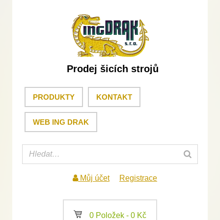
Prodej šicích strojů
PRODUKTY
KONTAKT
WEB ING DRAK
Můj účet
Registrace
a
0 Položek -
0
Kč