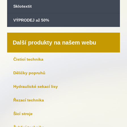
Sklotextit
VÝPRODEJ až 50%
Další produkty na našem webu
Čisticí technika
Děličky popruhů
Hydraulické sekací lisy
Řezací technika
Šicí stroje