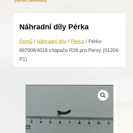
Žehlicí technika
Náhradní díly Pérka
Domů
/
Náhradní díly
/
Pérka
/ Pérko
687009/4018 chapače R26 pro Persy (01204-
P1)