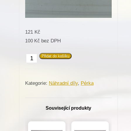
121
Kč
bez DPH
100
Kč
Přidat do košíku
Pérko
687009/4018
chapače
Kategorie:
Náhradní díly
,
Pérka
R26
pro
Persy
Související produkty
(01204-
P1)
množství