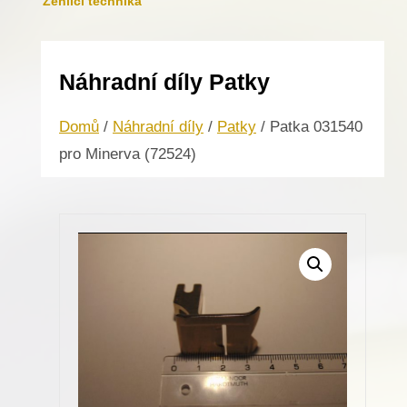
Žehlicí technika
Náhradní díly Patky
Domů
/
Náhradní díly
/
Patky
/ Patka 031540
pro Minerva (72524)