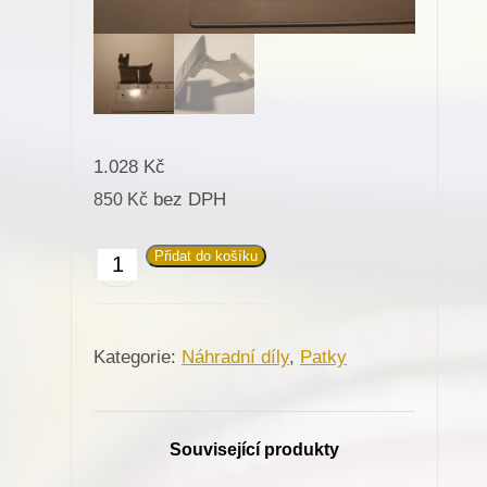
1.028
Kč
bez DPH
850
Kč
Přidat do košíku
Patka
031540
pro
Kategorie:
Náhradní díly
,
Patky
Minerva
(72524)
množství
Související produkty