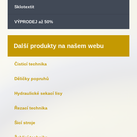
Sklotextit
VÝPRODEJ až 50%
Další produkty na našem webu
Čisticí technika
Děličky popruhů
Hydraulické sekací lisy
Řezací technika
Šicí stroje