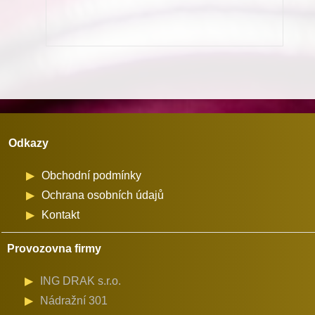
Dürkopp
Adler
867
na
průměr
cívky
32
Odkazy
mm
množství
Obchodní podmínky
Ochrana osobních údajů
Kontakt
Provozovna firmy
ING DRAK s.r.o.
Nádražní 301