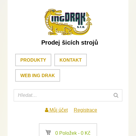
Prodej šicích strojů
PRODUKTY
KONTAKT
WEB ING DRAK
Můj účet
Registrace
a
0 Položek -
0
Kč