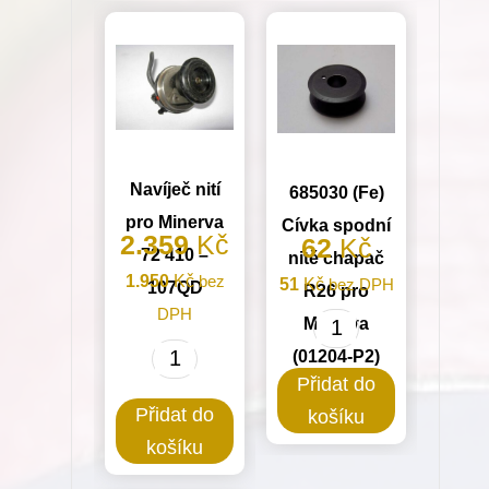
Navíječ nití
685030 (Fe)
pro Minerva
Cívka spodní
2.359
Kč
62
Kč
72 410 –
nitě chapač
1.950
Kč
bez
51
Kč
bez DPH
107QD
R26 pro
DPH
Minerva
685030
(01204-P2)
Navíječ
(Fe)
Přidat do
nití
Cívka
Přidat do
košíku
pro
spodní
košíku
Minerva
nitě
72