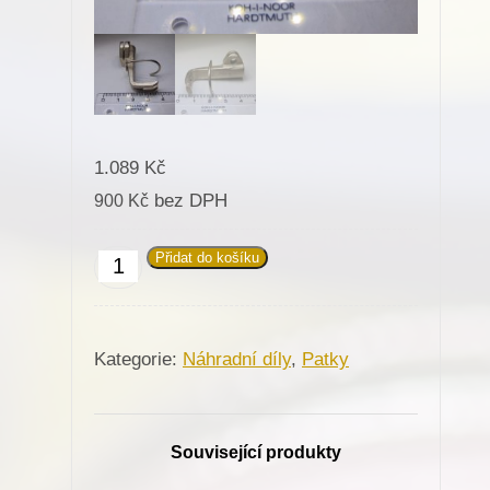
1.089
Kč
bez DPH
900
Kč
Přidat do košíku
Patka
031202
pro
Kategorie:
Náhradní díly
,
Patky
Minerva
(4211-
1)
Související produkty
množství