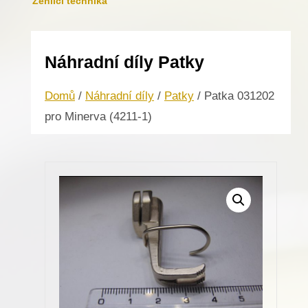
Žehlicí technika
Náhradní díly Patky
Domů
/
Náhradní díly
/
Patky
/ Patka 031202
pro Minerva (4211-1)