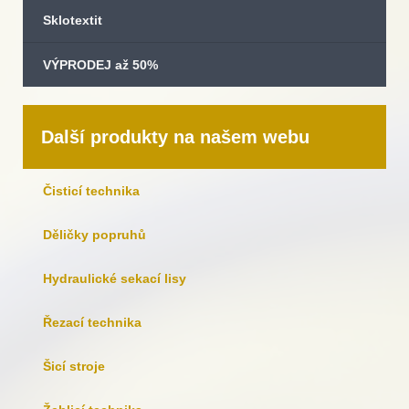
Sklotextit
VÝPRODEJ až 50%
Další produkty na našem webu
Čisticí technika
Děličky popruhů
Hydraulické sekací lisy
Řezací technika
Šicí stroje