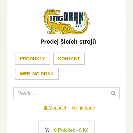
Prodej šicích strojů
PRODUKTY
KONTAKT
WEB ING DRAK
Můj účet
Registrace
a
0 Položek -
0
Kč