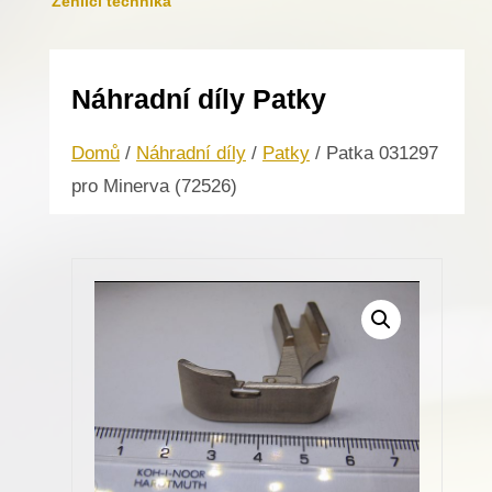
Žehlicí technika
Náhradní díly Patky
Domů
/
Náhradní díly
/
Patky
/ Patka 031297
pro Minerva (72526)