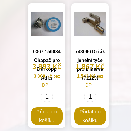
0367 156034
743086 Držák
Chapač pro
jehelní tyče
3.993
Kč
1.867
Kč
Dürkopp
pro Minerva
3.300
Kč
bez
1.543
Kč
bez
Adler
(72129)
DPH
DPH
0367
743086
156034
Držák
Přidat do
Přidat do
Chapač
jehelní
košíku
košíku
pro
tyče