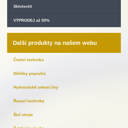
Sklotextit
VÝPRODEJ až 50%
Další produkty na našem webu
Čisticí technika
Děličky popruhů
Hydraulické sekací lisy
Řezací technika
Šicí stroje