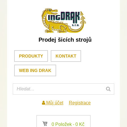
Prodej šicích strojů
PRODUKTY
KONTAKT
WEB ING DRAK
Můj účet
Registrace
a
0 Položek -
0
Kč