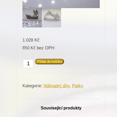
1.028
Kč
bez DPH
850
Kč
Přidat do košíku
Patka
031297
pro
Kategorie:
Náhradní díly
,
Patky
Minerva
(72526)
množství
Související produkty