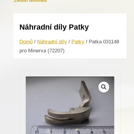
Žehlicí technika
Náhradní díly Patky
Domů
/
Náhradní díly
/
Patky
/ Patka 031148
pro Minerva (72207)