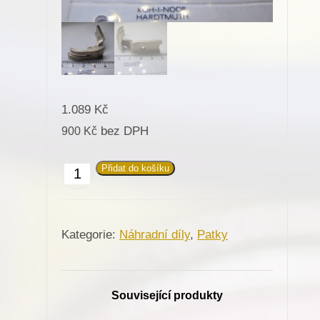
1.089
Kč
bez DPH
900
Kč
Přidat do košíku
Patka
031148
pro
Kategorie:
Náhradní díly
,
Patky
Minerva
(72207)
množství
Související produkty