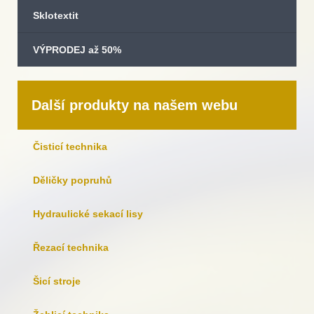
Sklotextit
VÝPRODEJ až 50%
Další produkty na našem webu
Čisticí technika
Děličky popruhů
Hydraulické sekací lisy
Řezací technika
Šicí stroje