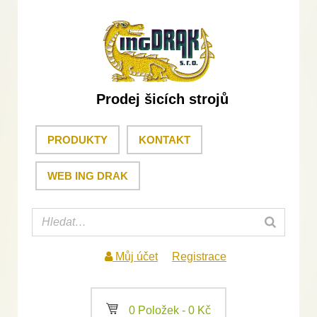
Prodej šicích strojů
PRODUKTY
KONTAKT
WEB ING DRAK
Můj účet
Registrace
a
0 Položek -
0
Kč