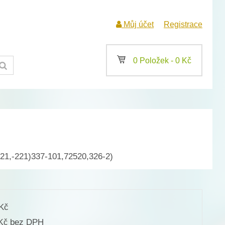
Můj účet
Registrace
a
0 Položek -
0
Kč
121,-221)337-101,72520,326-2)
Kč
bez DPH
Kč