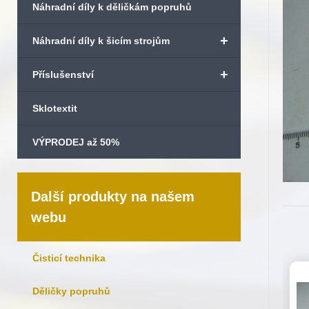
Náhradní díly k děličkám popruhů
+
Náhradní díly k šicím strojům
+
Příslušenství
Sklotextit
VÝPRODEJ až 50%
Další produkty na našem
webu
Čisticí technika
Děličky popruhů