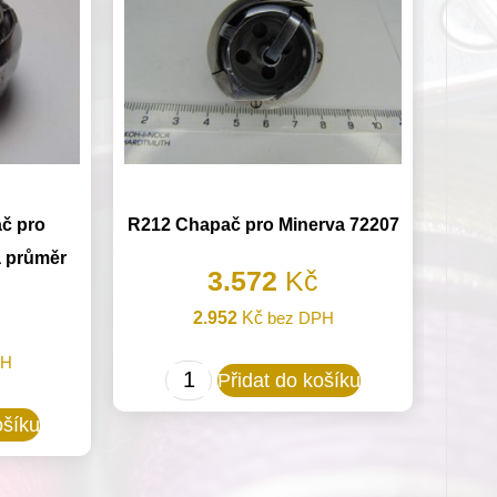
č pro
R212 Chapač pro Minerva 72207
a průměr
3.572
Kč
2.952
Kč
bez DPH
PH
R212
Přidat do košíku
Chapač
ošíku
pro
Minerva