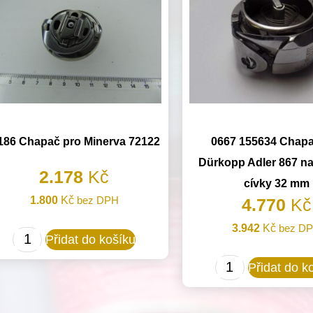
186 Chapač pro Minerva 72122
0667 155634 Chapa
Dürkopp Adler 867 n
2.178
Kč
cívky 32 mm
1.800
Kč
bez DPH
4.770
Kč
3.942
Kč
bez D
R186
Přidat do košíku
Chapač
0667
Přidat do k
pro
155634
Minerva
Chapač