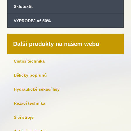
Sklotextit
VÝPRODEJ až 50%
Další produkty na našem webu
Čisticí technika
Děličky popruhů
Hydraulické sekací lisy
Řezací technika
Šicí stroje