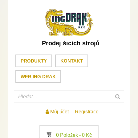
Prodej šicích strojů
PRODUKTY
KONTAKT
WEB ING DRAK
Můj účet
Registrace
a
0 Položek -
0
Kč