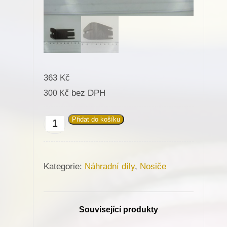
363
Kč
bez DPH
300
Kč
Přidat do košíku
824094
Nosič
hýbače
Kategorie:
Náhradní díly
,
Nosiče
pro
Minerva
(72411,72412)
Související produkty
množství