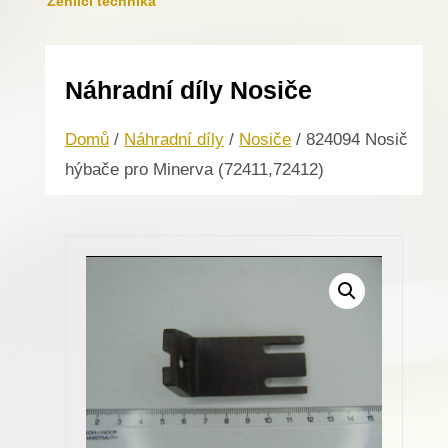
Žehlicí technika
Náhradní díly Nosiče
Domů
/
Náhradní díly
/
Nosiče
/ 824094 Nosič
hýbače pro Minerva (72411,72412)