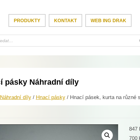
PRODUKTY
KONTAKT
WEB ING DRAK
í pásky Náhradní díly
Náhradní díly
/
Hnací pásky
/ Hnací pásek, kurta na různé s
847
700