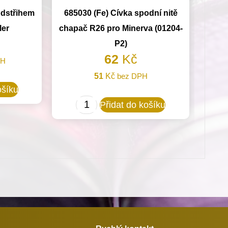
odstřihem
685030 (Fe) Cívka spodní nitě
ler
chapač R26 pro Minerva (01204-
P2)
62
Kč
PH
51
Kč
bez DPH
ošíku
685030
Přidat do košíku
(Fe)
Cívka
spodní
nitě
chapač
R26
pro
Minerva