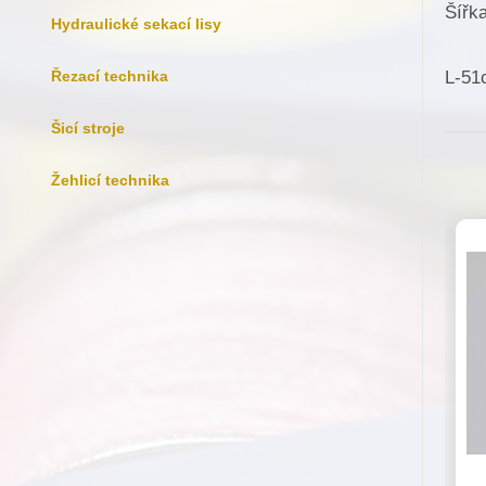
Šířk
Hydraulické sekací lisy
Řezací technika
L-51
Šicí stroje
Žehlicí technika