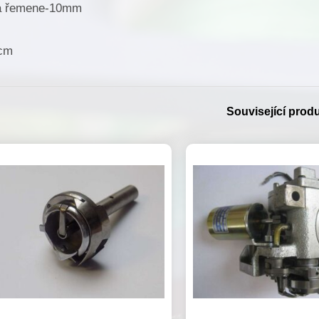
a řemene-10mm

cm
Související prod