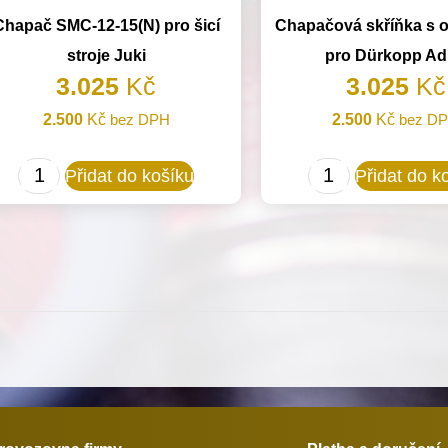
Chapač SMC-12-15(N) pro šicí
Chapačová skříňka s 
stroje Juki
pro Dürkopp Ad
3.025
Kč
3.025
Kč
2.500
Kč
bez DPH
2.500
Kč
bez D
Chapač
Chapačová
Přidat do košíku
Přidat do k
SMC-
skříňka
12-
s
15(N)
odstřihem
pro
pro
šicí
Dürkopp
stroje
Adler
Juki
množství
množství