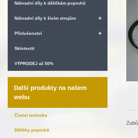
Náhradní díly k děličkám popruhů
+
Náhradní díly k šicím strojům
+
Příslušenství
Sklotextit
VÝPRODEJ až 50%
Další produkty na našem
webu
Čisticí technika
Zubů
Děličky popruhů