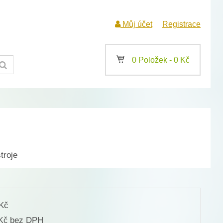
Můj účet
Registrace
a
0 Položek -
0
Kč
troje
Kč
bez DPH
Kč