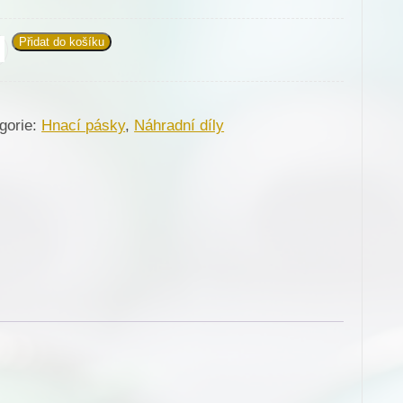
Přidat do košíku
cí
ek,
a
gorie:
Hnací pásky
,
Náhradní díly
né
je
žství