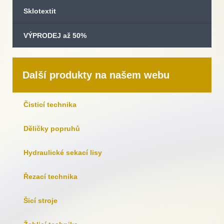
Sklotextit
VÝPRODEJ až 50%
Další produkty na našem webu
Čisticí technika
Děličky popruhů
Hydraulické sekací lisy
Řezací technika
Šicí stroje