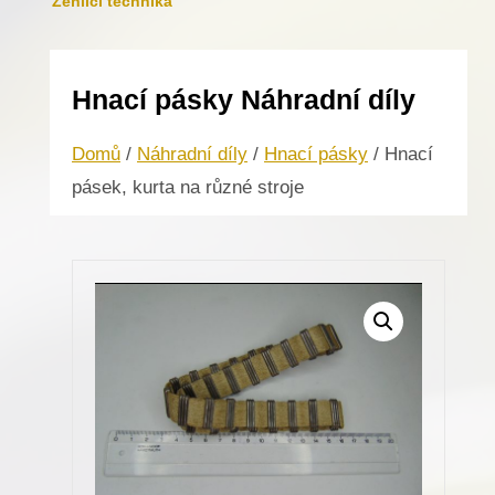
Žehlicí technika
Hnací pásky Náhradní díly
Domů
/
Náhradní díly
/
Hnací pásky
/ Hnací
pásek, kurta na různé stroje