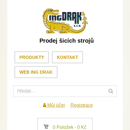
Prodej šicích strojů
PRODUKTY
KONTAKT
WEB ING DRAK
Můj účet
Registrace
a
0 Položek -
0
Kč