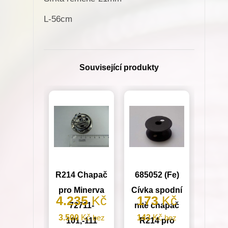
L-56cm
Související produkty
R214 Chapač
685052 (Fe)
pro Minerva
Cívka spodní
4.235
Kč
173
Kč
72711-
nitě chapač
3.500
Kč
bez
143
Kč
bez
101,-111
R214 pro