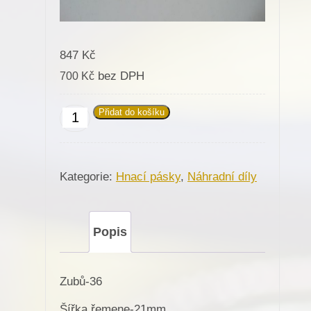
847
Kč
bez DPH
700
Kč
Přidat do košíku
Hnací
pásek,
kurta
Kategorie:
Hnací pásky
,
Náhradní díly
na
různé
stroje
Popis
množství
Zubů-36
Šířka řemene-21mm