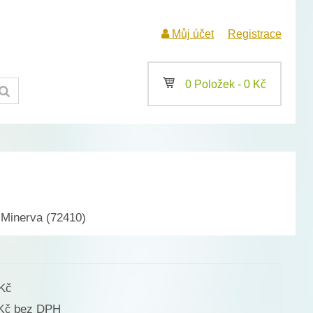
Můj účet
Registrace
a
0 Položek -
0
Kč
 Minerva (72410)
Kč
bez DPH
Kč