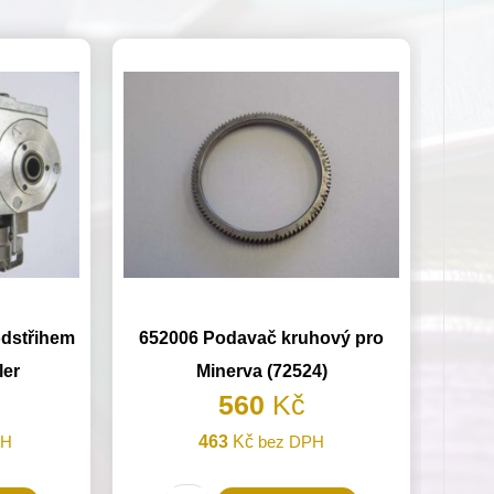
odstřihem
652006 Podavač kruhový pro
ler
Minerva (72524)
560
Kč
PH
463
Kč
bez DPH