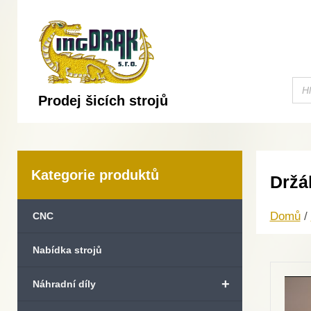
Prodej šicích strojů
Kategorie produktů
Držá
Domů
/
CNC
Nabídka strojů
+
Náhradní díly