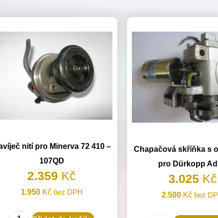
víječ nití pro Minerva 72 410 –
Chapačová skříňka s 
107QD
pro Dürkopp Ad
2.359
Kč
3.025
Kč
1.950
Kč
bez DPH
2.500
Kč
bez D