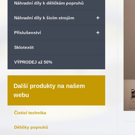
Náhradní díly k děličkám popruhů
+
Náhradní díly k šicím strojům
+
Příslušenství
Sklotextit
VÝPRODEJ až 50%
Další produkty na našem
webu
Čisticí technika
Děličky popruhů