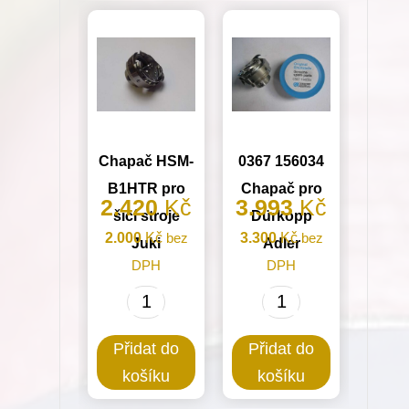
Chapač HSM-
0367 156034
B1HTR pro
Chapač pro
2.420
Kč
3.993
Kč
šicí stroje
Dürkopp
2.000
Kč
bez
3.300
Kč
bez
Juki
Adler
DPH
DPH
Chapač
0367
HSM-
156034
Přidat do
Přidat do
B1HTR
Chapač
košíku
košíku
pro
pro