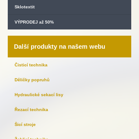
Sklotextit
VÝPRODEJ až 50%
Další produkty na našem webu
Čisticí technika
Děličky popruhů
Hydraulické sekací lisy
Řezací technika
Šicí stroje