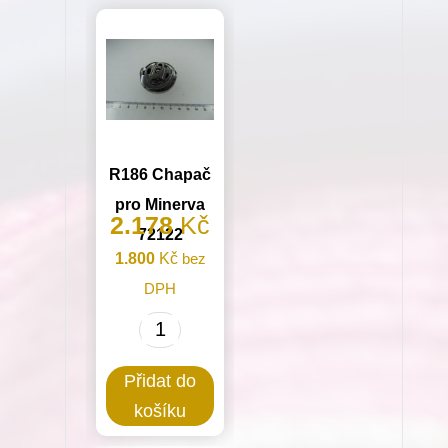
šicí
Dürkopp
stroje
Adler
Juki
množství
množství
R186 Chapač
pro Minerva
2.178
Kč
72122
1.800
Kč
bez
DPH
R186
Chapač
Přidat do
pro
košíku
Minerva