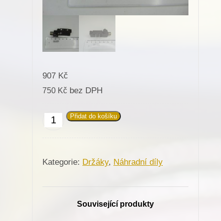
907
Kč
bez DPH
750
Kč
Přidat do košíku
Držák
odstříhu
pro
Kategorie:
Držáky
,
Náhradní díly
Minerva
(72410-
105Q)
Související produkty
množství