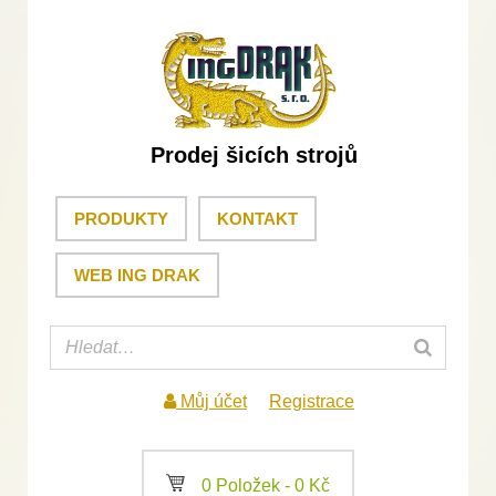
Prodej šicích strojů
PRODUKTY
KONTAKT
WEB ING DRAK
Můj účet
Registrace
a
0 Položek -
0
Kč