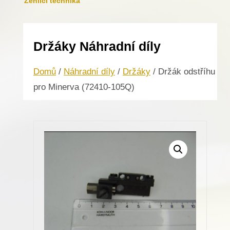
Žehlicí technika
Držáky Náhradní díly
Domů
/
Náhradní díly
/
Držáky
/ Držák odstříhu
pro Minerva (72410-105Q)