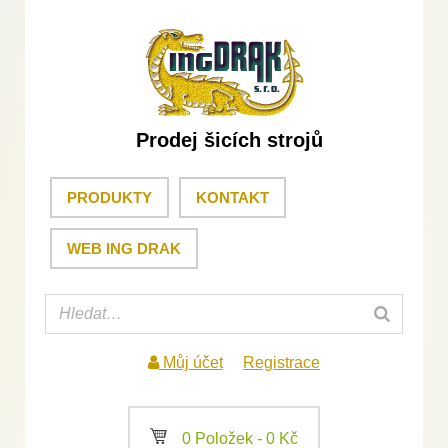
Prodej šicích strojů
PRODUKTY
KONTAKT
WEB ING DRAK
Můj účet
Registrace
a
0 Položek -
0
Kč