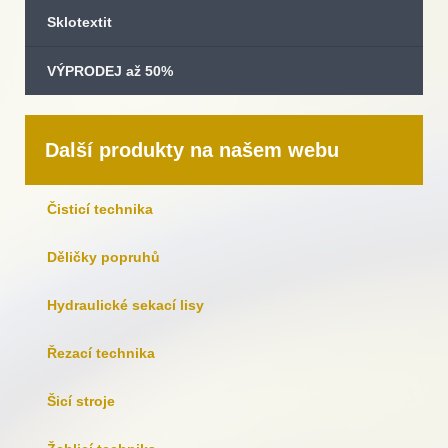
Sklotextit
VÝPRODEJ až 50%
Další produkty na našem webu
Čisticí technika
Děličky popruhů
Hydraulické sekací lisy
Řezací technika
Šicí stroje