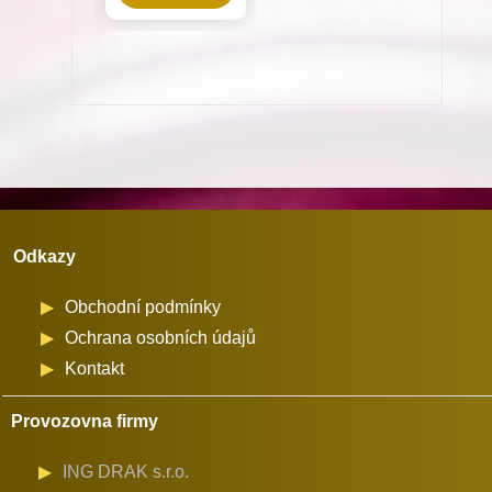
odstřihem
pro
Dürkopp
Adler
množství
Odkazy
Obchodní podmínky
Ochrana osobních údajů
Kontakt
Provozovna firmy
ING DRAK s.r.o.