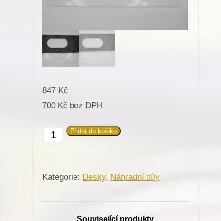
847
Kč
bez DPH
700
Kč
Přidat do košíku
645501
Deska
na
Kategorie:
Desky
,
Náhradní díly
sloupové
stroje
pro
Související produkty