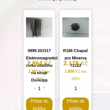
Minerva
(72414-
104,72401-
102,72410)
množství
0999 201517
R186 Chapač
Elektromagnetická
pro Minerva
2.864
Kč
2.178
Kč
cívka odstřihu
72122
2.367
Kč
bez
1.800
Kč
bez
na stroje
DPH
DPH
Dürkopp
Adler
0999
R186
201517
Chapač
Přidat do
Přidat do
Elektromagnetická
pro
košíku
košíku