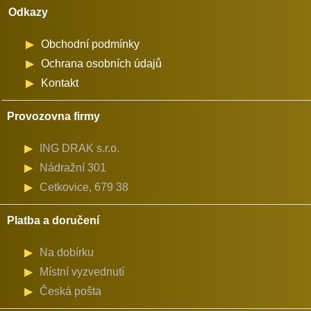
Odkazy
mm
množství
Obchodní podmínky
Ochrana osobních údajů
Kontakt
Provozovna firmy
ING DRAK s.r.o.
Nádražní 301
Cetkovice, 679 38
Platba a doručení
Na dobírku
Místní vyzvednutí
Česká pošta