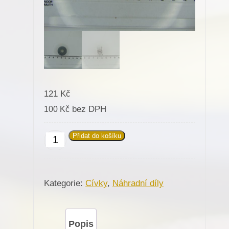
121
Kč
bez DPH
100
Kč
Přidat do košíku
685019
(Al)
Cívka
Kategorie:
Cívky
,
Náhradní díly
spodní
nitě
chapač
Popis