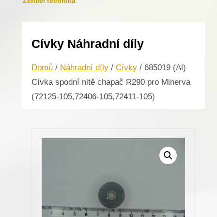
Žehlicí technika
Cívky Náhradní díly
Domů
/
Náhradní díly
/
Cívky
/ 685019 (Al)
Cívka spodní nitě chapač R290 pro Minerva
(72125-105,72406-105,72411-105)