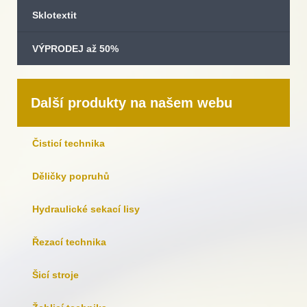
Sklotextit
VÝPRODEJ až 50%
Další produkty na našem webu
Čisticí technika
Děličky popruhů
Hydraulické sekací lisy
Řezací technika
Šicí stroje