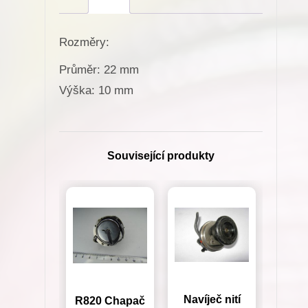
R290
pro
Rozměry:
Minerva
(72125-
Průměr: 22 mm
105,72406-
Výška: 10 mm
105,72411-
105)
množství
Související produkty
Navíječ nití
R820 Chapač