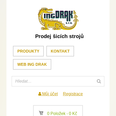
Prodej šicích strojů
PRODUKTY
KONTAKT
WEB ING DRAK
Můj účet
Registrace
a
0 Položek -
0
Kč