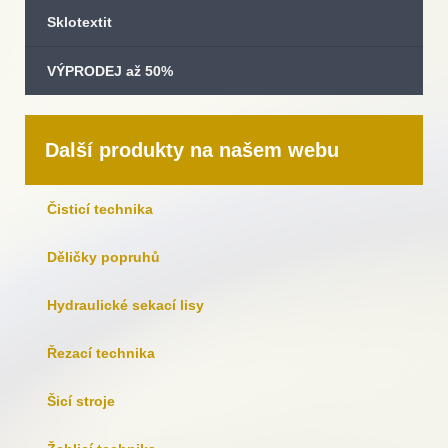
Sklotextit
VÝPRODEJ až 50%
Další produkty na našem webu
Čisticí technika
Děličky popruhů
Hydraulické sekací lisy
Řezací technika
Šicí stroje