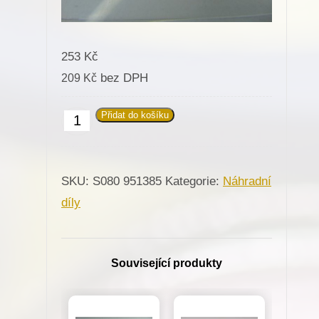
253
Kč
bez DPH
209
Kč
Přidat do košíku
951385
Kladka
pro
SKU:
S080 951385
Kategorie:
Náhradní
Minerva
díly
(4180-
5,1180I-
5)
Související produkty
množství