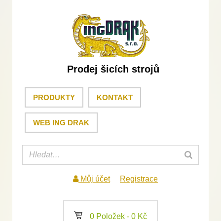
Prodej šicích strojů
PRODUKTY
KONTAKT
WEB ING DRAK
Můj účet
Registrace
a
0 Položek -
0
Kč