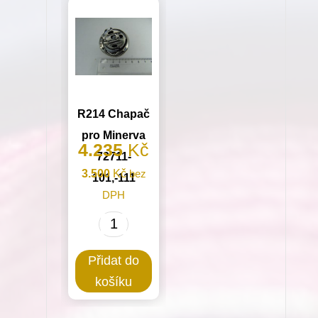
R26
stroje
pro
Minerva
Minerva
(72524)
(01204-
množství
P2)
R214 Chapač
množství
pro Minerva
4.235
Kč
72711-
3.500
Kč
bez
101,-111
DPH
R214
Chapač
Přidat do
pro
košíku
Minerva
72711-