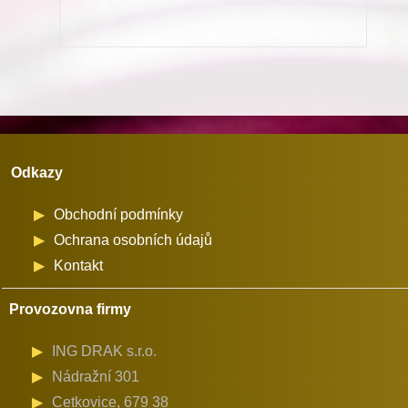
101,-111
množství
Odkazy
Obchodní podmínky
Ochrana osobních údajů
Kontakt
Provozovna firmy
ING DRAK s.r.o.
Nádražní 301
Cetkovice, 679 38