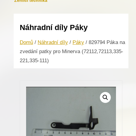
Žehlicí technika
Náhradní díly Páky
Domů
/
Náhradní díly
/
Páky
/ 829794 Páka na
zvedání patky pro Minerva (72112,72113,335-
221,335-111)