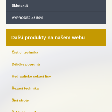
Sklotextit
VÝPRODEJ až 50%
Další produkty na našem webu
Čisticí technika
Děličky popruhů
Hydraulické sekací lisy
Řezací technika
Šicí stroje