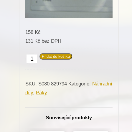
158
Kč
bez DPH
131
Kč
Přidat do košíku
829794
Páka
na
SKU:
S080 829794
Kategorie:
Náhradní
zvedání
díly
,
Páky
patky
pro
Minerva
Související produkty
(72112,72113,335-
221,335-