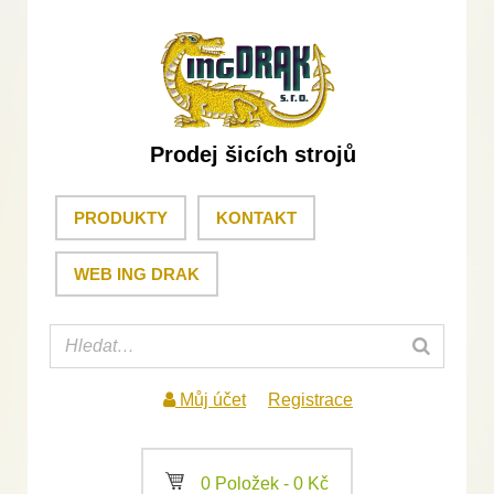
Prodej šicích strojů
PRODUKTY
KONTAKT
WEB ING DRAK
Můj účet
Registrace
a
0 Položek -
0
Kč