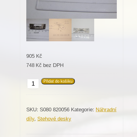
905
Kč
bez DPH
748
Kč
Přidat do košíku
820056
Stehová
deska
SKU:
S080 820056
Kategorie:
Náhradní
vložka
díly
,
Stehové desky
stehové
desky