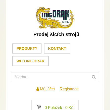
Prodej šicích strojů
PRODUKTY
KONTAKT
WEB ING DRAK
Můj účet
Registrace
a
0 Položek -
0
Kč