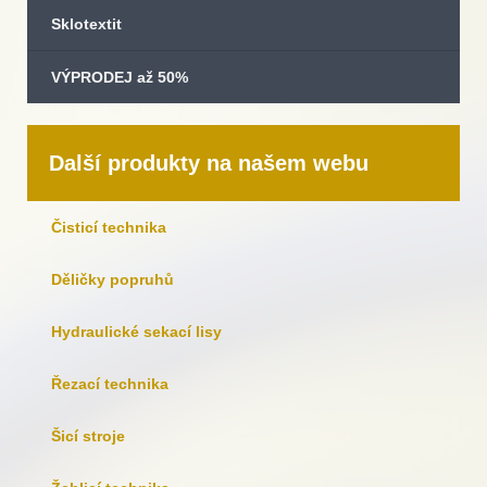
Sklotextit
VÝPRODEJ až 50%
Další produkty na našem webu
Čisticí technika
Děličky popruhů
Hydraulické sekací lisy
Řezací technika
Šicí stroje