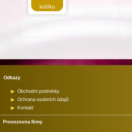
Chapač
košíku
pro
Dürkopp
Adler
867
na
průměr
cívky
26
Odkazy
mm
množství
Obchodní podmínky
Ochrana osobních údajů
Kontakt
Provozovna firmy