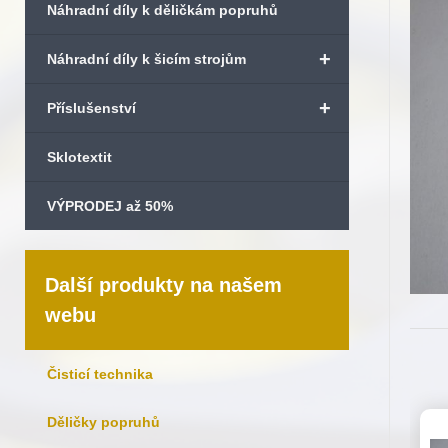
Náhradní díly k děličkám popruhů
+
Náhradní díly k šicím strojům
+
Příslušenství
Sklotextit
VÝPRODEJ až 50%
Další produkty na našem
webu
Čisticí technika
Děličky popruhů