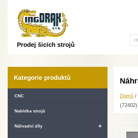
Prodej šicích strojů
Kategorie produktů
Náhr
Domů
/
CNC
(72402)
Nabídka strojů
+
Náhradní díly