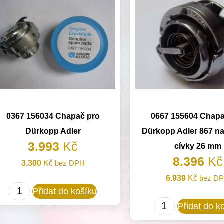
0367 156034 Chapač pro
0667 155604 Chapa
Dürkopp Adler
Dürkopp Adler 867 n
3.993
Kč
cívky 26 mm
8.396
Kč
3.300
Kč
bez DPH
6.939
Kč
bez D
0367
Přidat do košíku
156034
0667
Přidat do k
Chapač
155604