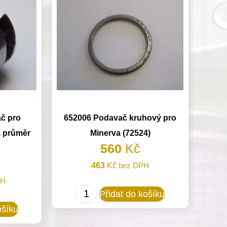
č pro
652006 Podavač kruhový pro
a průměr
Minerva (72524)
560
Kč
463
Kč
bez DPH
PH
652006
Přidat do košíku
Podavač
ošíku
kruhový