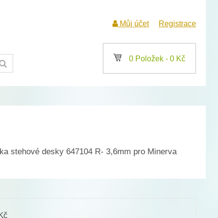
Můj účet
Registrace
a
0 Položek -
0
Kč
ka stehové desky 647104 R- 3,6mm pro Minerva
Kč