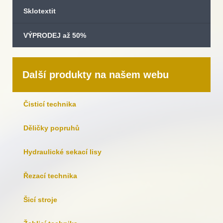
Sklotextit
VÝPRODEJ až 50%
Další produkty na našem webu
Čisticí technika
Děličky popruhů
Hydraulické sekací lisy
Řezací technika
Šicí stroje