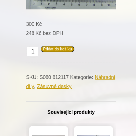
300
Kč
bez DPH
248
Kč
Přidat do košíku
812117
Zásuvná
deska
SKU:
S080 812117
Kategorie:
Náhradní
dlouhá
díly
,
Zásuvné desky
pro
Minerva
(72207-
Související produkty
101)
množství