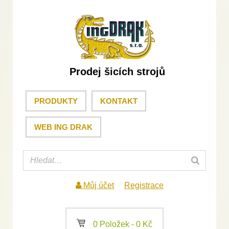
Prodej šicích strojů
PRODUKTY
KONTAKT
WEB ING DRAK
Můj účet
Registrace
a
0 Položek -
0
Kč