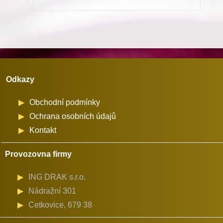
pro
TYPOS
2
množství
Odkazy
Obchodní podmínky
Ochrana osobních údajů
Kontakt
Provozovna firmy
ING DRAK s.r.o.
Nádražní 301
Cetkovice, 679 38