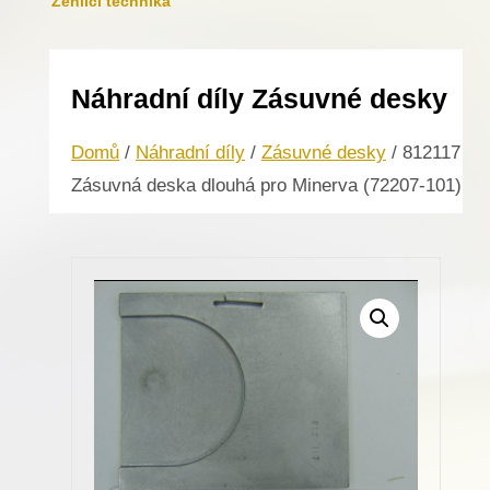
Žehlicí technika
Náhradní díly Zásuvné desky
Domů
/
Náhradní díly
/
Zásuvné desky
/ 812117
Zásuvná deska dlouhá pro Minerva (72207-101)