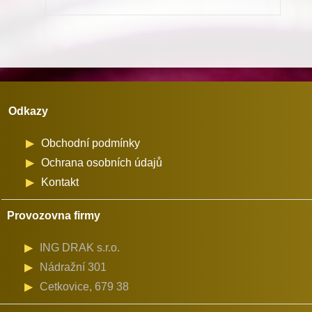
867
na
průměr
cívky
32
Odkazy
mm
množství
Obchodní podmínky
Ochrana osobních údajů
Kontakt
Provozovna firmy
ING DRAK s.r.o.
Nádražní 301
Cetkovice, 679 38