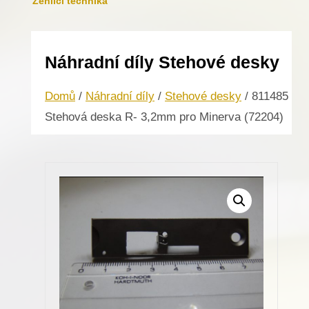
Žehlicí technika
Náhradní díly Stehové desky
Domů
/
Náhradní díly
/
Stehové desky
/ 811485
Stehová deska R- 3,2mm pro Minerva (72204)