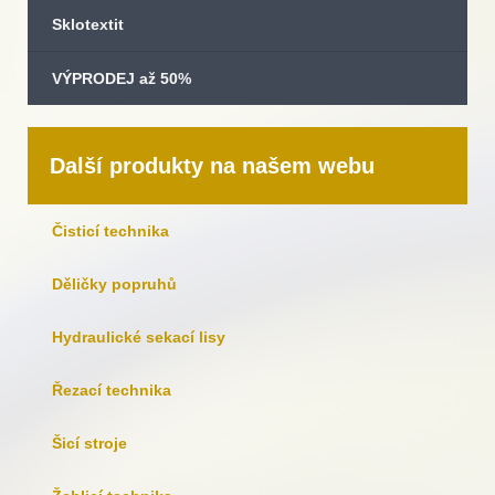
Sklotextit
VÝPRODEJ až 50%
Další produkty na našem webu
Čisticí technika
Děličky popruhů
Hydraulické sekací lisy
Řezací technika
Šicí stroje