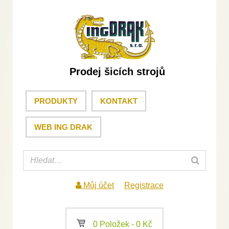
Prodej šicích strojů
PRODUKTY
KONTAKT
WEB ING DRAK
Můj účet
Registrace
a
0 Položek -
0
Kč