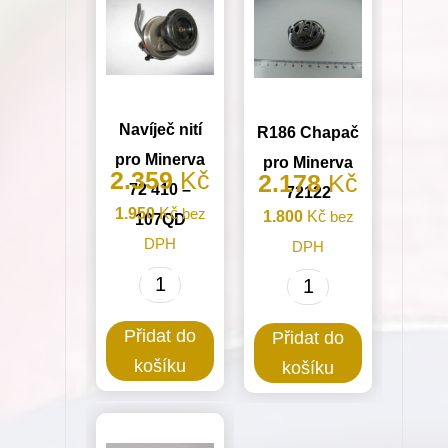
Navíječ nití
R186 Chapač
pro Minerva
pro Minerva
2.359
Kč
2.178
Kč
72 410 –
72122
1.950
Kč
bez
1.800
Kč
bez
107QD
DPH
DPH
Navíječ
R186
nití
Chapač
Přidat do
Přidat do
pro
pro
košíku
košíku
Minerva
Minerva
72
72122
410
množství