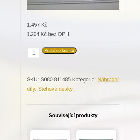
1.457
Kč
bez DPH
1.204
Kč
Přidat do košíku
811485
Stehová
deska
SKU:
S080 811485
Kategorie:
Náhradní
R-
díly
,
Stehové desky
3,2mm
pro
Minerva
Související produkty
(72204)
množství