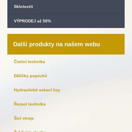
Sklotextit
VÝPRODEJ až 50%
Další produkty na našem webu
Čisticí technika
Děličky popruhů
Hydraulické sekací lisy
Řezací technika
Šicí stroje