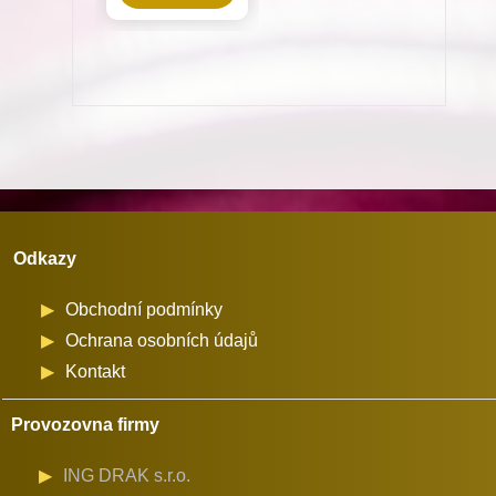
cívka
odstřihu
na
stroje
Dürkopp
Adler
množství
Odkazy
Obchodní podmínky
Ochrana osobních údajů
Kontakt
Provozovna firmy
ING DRAK s.r.o.