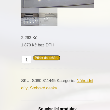
2.263
Kč
bez DPH
1.870
Kč
Přidat do košíku
811445
Stehová
deska
SKU:
S080 811445
Kategorie:
Náhradní
prádlo
díly
,
Stehové desky
pro
Minerva
(72207)
Související produkty