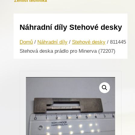
Žehlicí technika
Náhradní díly Stehové desky
Domů
/
Náhradní díly
/
Stehové desky
/ 811445
Stehová deska prádlo pro Minerva (72207)