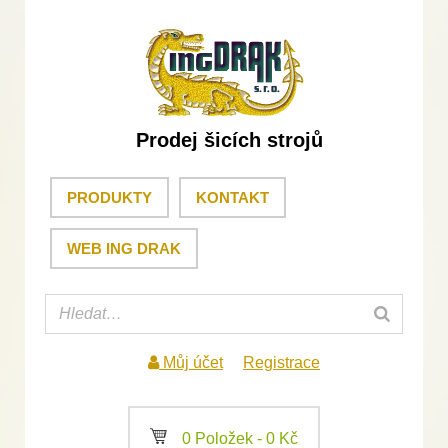
Prodej šicích strojů
PRODUKTY
KONTAKT
WEB ING DRAK
Můj účet
Registrace
a
0 Položek -
0
Kč