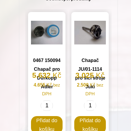
množství
0467 150094
Chapač
Chapač pro
JU/01-1114
5.632
Kč
3.025
Kč
Dürkopp
pro šicí stroje
4.655
Kč
bez
2.500
Kč
bez
Adler
Juki
DPH
DPH
0467
Chapač
150094
JU/01-
Přidat do
Přidat do
Chapač
1114
košíku
košíku