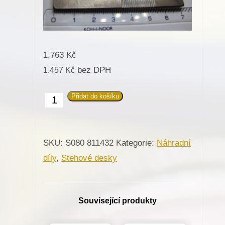
1.763
Kč
bez DPH
1.457
Kč
Přidat do košíku
811432
Stehová
deska
SKU:
S080 811432
Kategorie:
Náhradní
konfekci
díly
,
Stehové desky
R-
24mm
pro
Související produkty
Minerva
(72207)