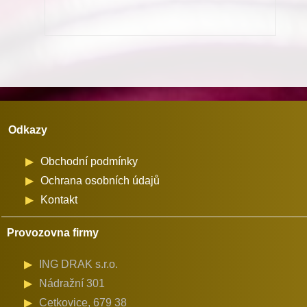
Adler
867
na
průměr
cívky
32
Odkazy
mm
množství
Obchodní podmínky
Ochrana osobních údajů
Kontakt
Provozovna firmy
ING DRAK s.r.o.
Nádražní 301
Cetkovice, 679 38