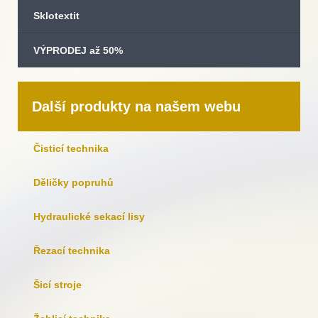
Sklotextit
VÝPRODEJ až 50%
Další produkty na našem webu
Čisticí technika
Děličky popruhů
Hydraulické sekací lisy
Řezací technika
Šicí stroje