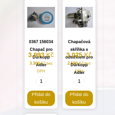
množství
0367 156034
Chapačová
Chapač pro
skříňka s
3.993
Kč
3.025
Kč
Dürkopp
odstřihem pro
3.300
Kč
bez
2.500
Kč
bez
Adler
Dürkopp
DPH
DPH
Adler
0367
Chapačová
156034
skříňka
Přidat do
Přidat do
Chapač
s
košíku
košíku
pro
odstřihem
Dürkopp
pro