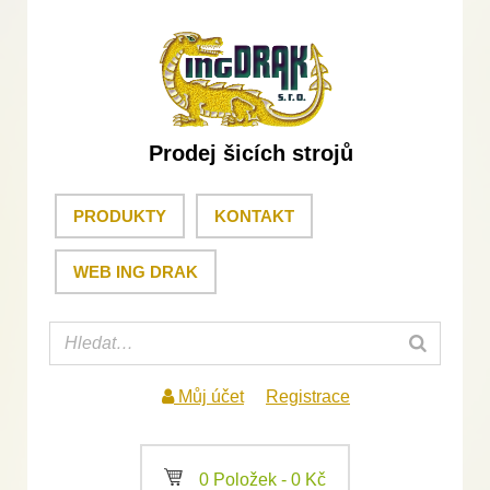
Prodej šicích strojů
PRODUKTY
KONTAKT
WEB ING DRAK
Můj účet
Registrace
a
0 Položek -
0
Kč