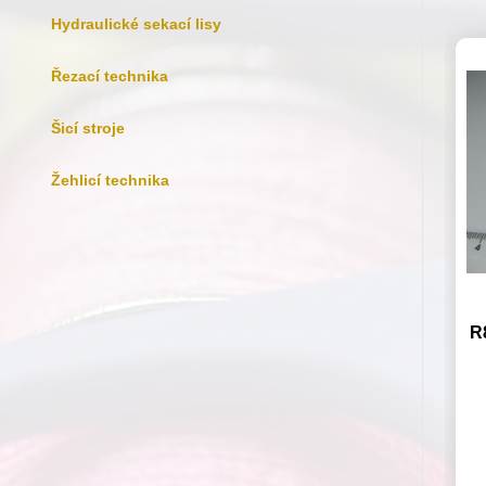
Hydraulické sekací lisy
Řezací technika
Šicí stroje
Žehlicí technika
R