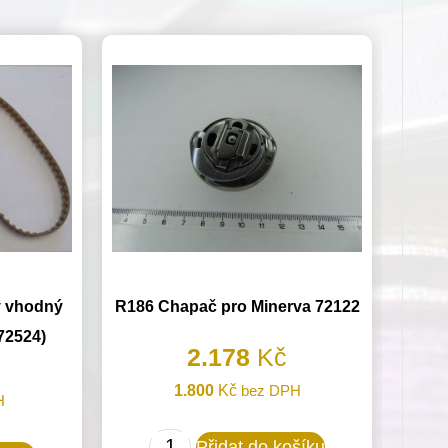
ý vhodný
R186 Chapač pro Minerva 72122
(72524)
2.178
Kč
1.800
Kč
bez DPH
H
R186
Přidat do košíku