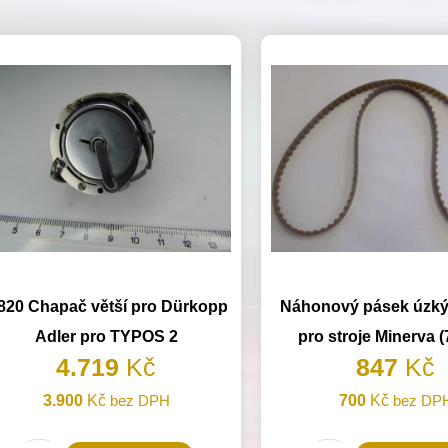
820 Chapač větší pro Dürkopp
Náhonový pásek úzk
Adler pro TYPOS 2
pro stroje Minerva 
4.719
Kč
847
Kč
3.900
Kč
bez DPH
700
Kč
bez DP