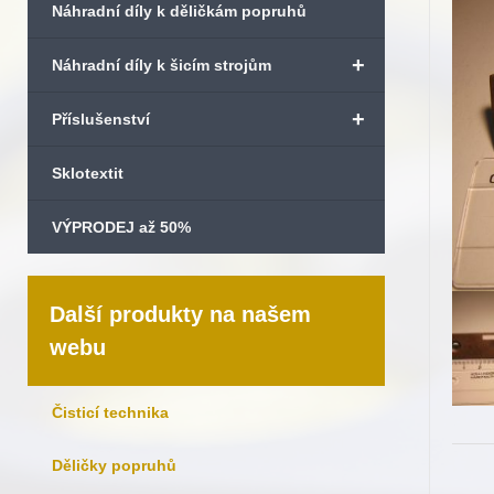
Náhradní díly k děličkám popruhů
+
Náhradní díly k šicím strojům
+
Příslušenství
Sklotextit
VÝPRODEJ až 50%
Další produkty na našem
webu
Čisticí technika
Děličky popruhů