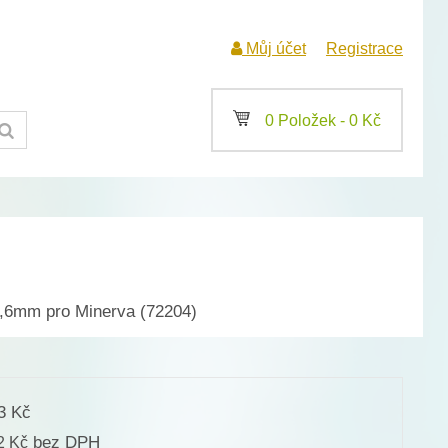
Můj účet
Registrace
a
0 Položek -
0
Kč
,6mm pro Minerva (72204)
23
Kč
bez DPH
72
Kč