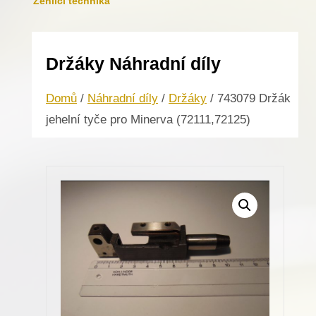
Žehlicí technika
Držáky Náhradní díly
Domů
/
Náhradní díly
/
Držáky
/ 743079 Držák
jehelní tyče pro Minerva (72111,72125)