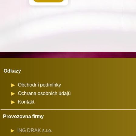
pro
Dürkopp
Adler
množství
Odkazy
Obchodní podmínky
Ochrana osobních údajů
Kontakt
Provozovna firmy
ING DRAK s.r.o.