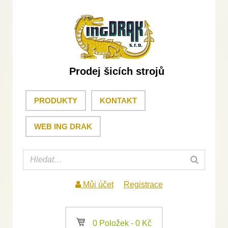
Prodej šicích strojů
PRODUKTY
KONTAKT
WEB ING DRAK
Můj účet
Registrace
a
0 Položek -
0
Kč