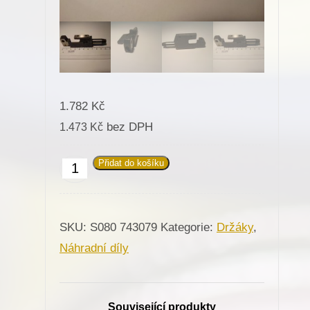
1.782
Kč
bez DPH
1.473
Kč
Přidat do košíku
743079
Držák
jehelní
SKU:
S080 743079
Kategorie:
Držáky
,
tyče
Náhradní díly
pro
Minerva
(72111,72125)
Související produkty