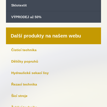
Sklotextit
VÝPRODEJ až 50%
Další produkty na našem webu
Čisticí technika
Děličky popruhů
Hydraulické sekací lisy
Řezací technika
Šicí stroje