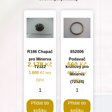
množství
R186 Chapač
652006
pro Minerva
Podavač
2.178
Kč
560
Kč
72122
kruhový pro
1.800
Kč
bez
463
Kč
bez
Minerva
DPH
DPH
(72524)
R186
652006
Chapač
Podavač
Přidat do
Přidat do
pro
kruhový
košíku
košíku