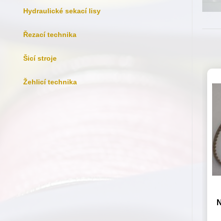
Hydraulické sekací lisy
Řezací technika
Šicí stroje
Žehlicí technika
N