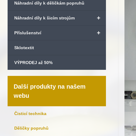
Náhradní díly k děličkám popruhů
+
Náhradní díly k šicím strojům
+
Příslušenství
Sklotextit
VÝPRODEJ až 50%
Další produkty na našem
webu
Čisticí technika
Děličky popruhů