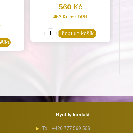
560
Kč
463
Kč
bez DPH
H
652006
Přidat do košíku
Podavač
ošíku
kruhový
pro
Minerva
(72524)
množství
Rychlý kontakt
Tel.: +420 777 569 569