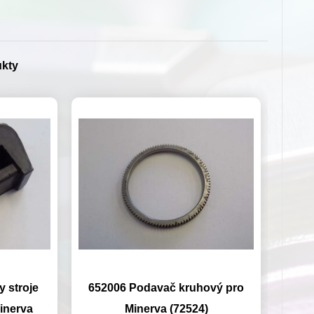
ukty
 stroje
652006 Podavač kruhový pro
inerva
Minerva (72524)