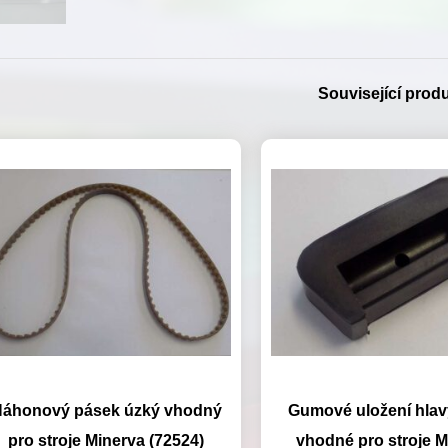
Související prod
áhonový pásek úzký vhodný
Gumové uložení hlavy
pro stroje Minerva (72524)
vhodné pro stroje M