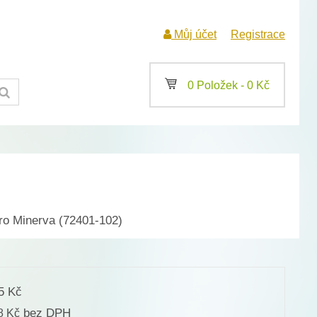
Můj účet
Registrace
a
0 Položek -
0
Kč
ro Minerva (72401-102)
55
Kč
bez DPH
68
Kč