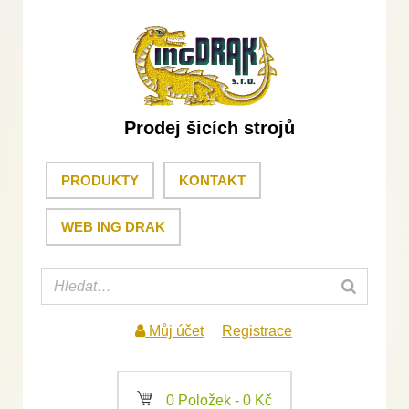
Prodej šicích strojů
PRODUKTY
KONTAKT
WEB ING DRAK
Můj účet
Registrace
a
0 Položek -
0
Kč