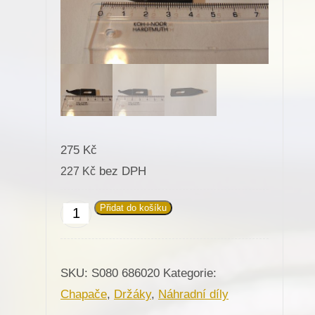
275
Kč
bez DPH
227
Kč
Přidat do košíku
686020
Držák
středního
SKU:
S080 686020
Kategorie:
dílu
Chapače
,
Držáky
,
Náhradní díly
chapače