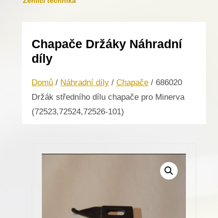
Žehlicí technika
Chapače Držáky Náhradní
díly
Domů
/
Náhradní díly
/
Chapače
/ 686020
Držák středního dílu chapače pro Minerva
(72523,72524,72526-101)