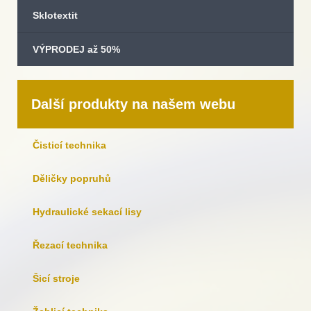
Sklotextit
VÝPRODEJ až 50%
Další produkty na našem webu
Čisticí technika
Děličky popruhů
Hydraulické sekací lisy
Řezací technika
Šicí stroje