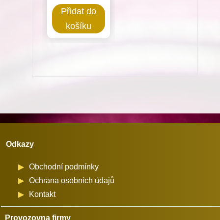
Chapač
Přidat do
pro
košíku
Minerva
72711-
101,-111
množství
Odkazy
Obchodní podmínky
Ochrana osobních údajů
Kontakt
Provozovna firmy