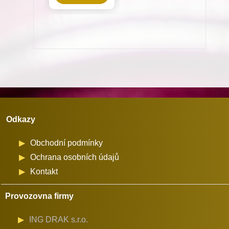
15(N)
pro
šicí
stroje
Juki
množství
Odkazy
Obchodní podmínky
Ochrana osobních údajů
Kontakt
Provozovna firmy
ING DRAK s.r.o.