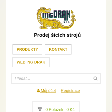
Prodej šicích strojů
PRODUKTY
KONTAKT
WEB ING DRAK
Můj účet
Registrace
a
0 Položek -
0
Kč