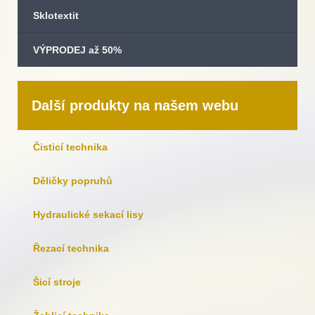
Sklotextit
VÝPRODEJ až 50%
Další produkty na našem webu
Čisticí technika
Děličky popruhů
Hydraulické sekací lisy
Řezací technika
Šicí stroje