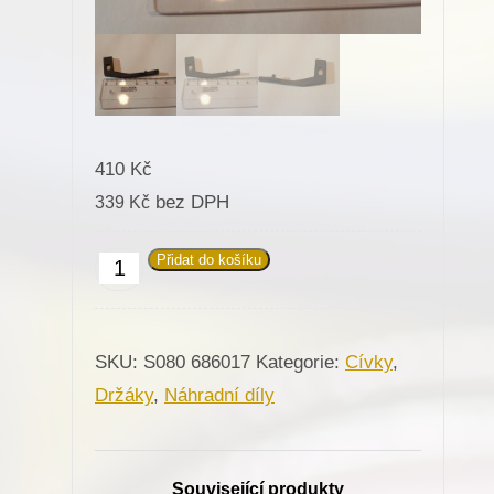
410
Kč
bez DPH
339
Kč
Přidat do košíku
686017
Držák
chapače
SKU:
S080 686017
Kategorie:
Cívky
,
pro
Držáky
,
Náhradní díly
Minerva
(72112,
M106)
Související produkty