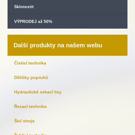
Sklotextit
VÝPRODEJ až 50%
Další produkty na našem webu
Čisticí technika
Děličky popruhů
Hydraulické sekací lisy
Řezací technika
Šicí stroje