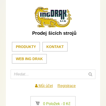
Prodej šicích strojů
PRODUKTY
KONTAKT
WEB ING DRAK
Můj účet
Registrace
a
0 Položek -
0
Kč