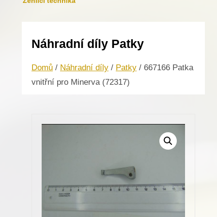
Žehlicí technika
Náhradní díly Patky
Domů
/
Náhradní díly
/
Patky
/ 667166 Patka
vnitřní pro Minerva (72317)