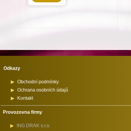
pro
Dürkopp
Adler
pro
TYPOS
2
množství
Odkazy
Obchodní podmínky
Ochrana osobních údajů
Kontakt
Provozovna firmy
ING DRAK s.r.o.