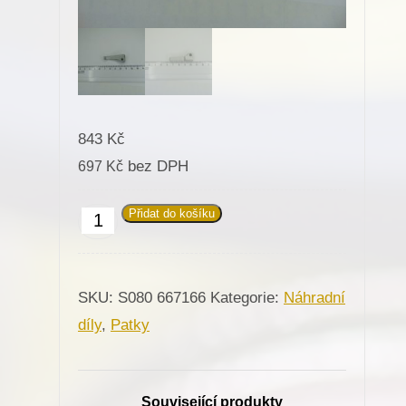
843
Kč
bez DPH
697
Kč
Přidat do košíku
667166
Patka
vnitřní
SKU:
S080 667166
Kategorie:
Náhradní
pro
díly
,
Patky
Minerva
(72317)
množství
Související produkty